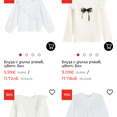
Блуза с дълъг ръкав,
Блуза с дълъг ръкав,
цвят: Бял
цвят: Бял
5.99€
/
9.09€
/
9.99€
12.99€
11.72лв.
17.78лв.
19.54лв.
25.41лв.
30%
70%