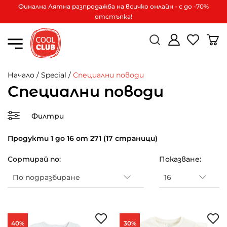
Финална Лятна разпродажба на всичко онлайн - с до -70%
отстъпка!
Начало
/
Special
/
Специални поводи
Специални поводи
Филтри
Продукти 1 до 16 от 271 (17 страници)
Сортирай по:
Показване:
40%
30%