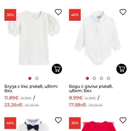
30%
40%
Блуза с къс ръкав, цвят:
Боди с дълъг ръкав,
Бял
цвят: Бял
11.89€
/
8.99€
/
16.99€
14.99€
23.26лв.
17.58лв.
33.23лв.
29.32лв.
40%
30%