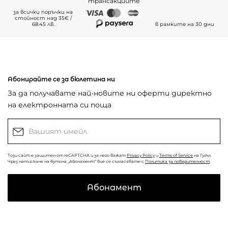
трансакциите
за всички поръчки на
стойност над 35€ /
68.45 лв.
в рамките на 30 дни
Абонирайте се за бюлетина ни
За да получавате най-новите ни оферти директно
на електронната си поща
Този сайт е защитен от reCAPTCHA и за него важат
Privacy Policy
и
Terms of Service
на Гугъл.
Чрез натискане на бутона „Абонамент“ вие се съгласявате с
Политика за поверителност
.
Абонамент