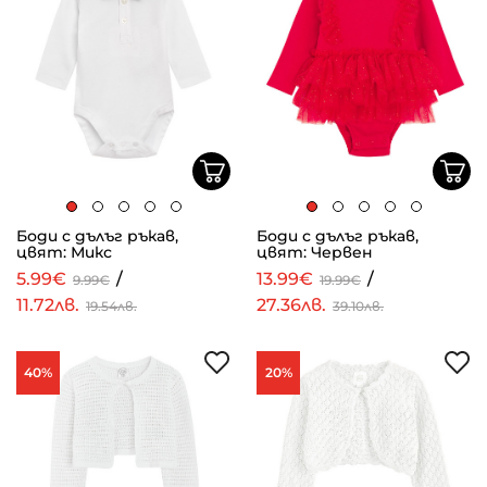
Боди с дълъг ръкав,
Боди с дълъг ръкав,
цвят: Микс
цвят: Червен
5.99€
/
13.99€
/
9.99€
19.99€
11.72лв.
27.36лв.
19.54лв.
39.10лв.
40%
20%