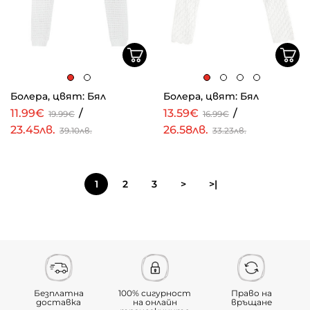
Болера, цвят: Бял
Болера, цвят: Бял
11.99€
/
13.59€
/
19.99€
16.99€
23.45лв.
26.58лв.
39.10лв.
33.23лв.
1
2
3
>
>|
Безплатна
100% сигурност
Право на
доставка
на онлайн
връщане