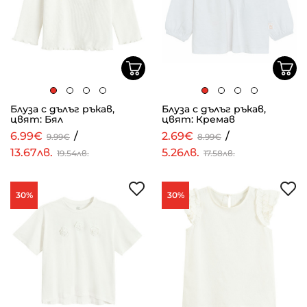
Блуза с дълъг ръкав,
Блуза с дълъг ръкав,
цвят: Бял
цвят: Кремав
6.99€
/
2.69€
/
9.99€
8.99€
13.67лв.
5.26лв.
19.54лв.
17.58лв.
30%
30%