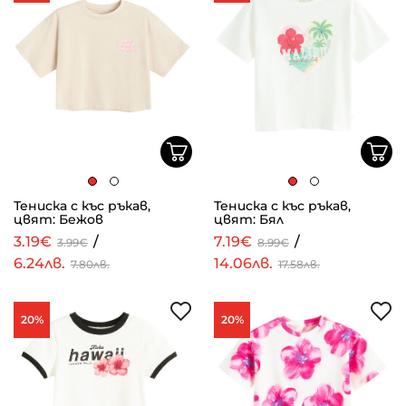
Тениска с къс ръкав,
Тениска с къс ръкав,
цвят: Бежов
цвят: Бял
3.19€
/
7.19€
/
3.99€
8.99€
6.24лв.
14.06лв.
7.80лв.
17.58лв.
20%
20%