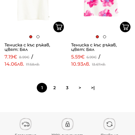
Тениска с къс ръкав,
Тениска с къс ръкав,
цвят: Бял
цвят: Бял
7.19€
/
5.59€
/
8.99€
6.99€
14.06лв.
10.93лв.
17.58лв.
13.67лв.
1
2
3
>
>|