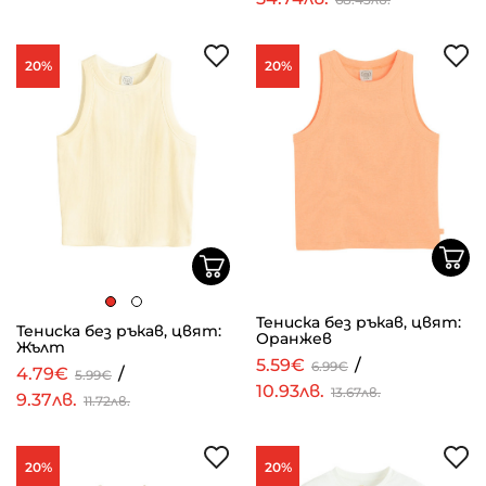
20%
20%
Тениска без ръкав, цвят:
Тениска без ръкав, цвят:
Оранжев
Жълт
5.59€
/
6.99€
4.79€
/
5.99€
10.93лв.
13.67лв.
9.37лв.
11.72лв.
20%
20%