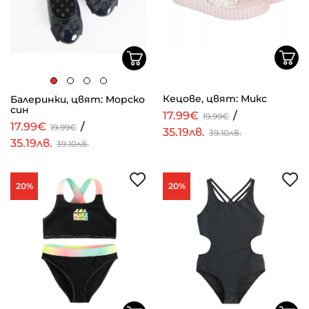
Кецове, цвят: Микс
Балеринки, цвят: Морско
син
17.99€
/
19.99€
17.99€
/
19.99€
35.19лв.
39.10лв.
35.19лв.
39.10лв.
20%
20%