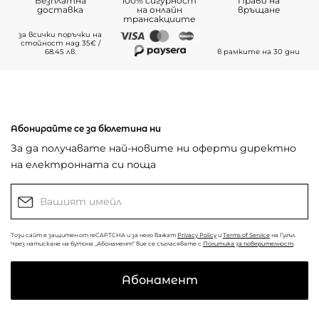
Безплатна
100% сигурност
Право на
доставка
на онлайн
връщане
трансакциите
за всички поръчки на
стойност над 35€ /
68.45 лв.
в рамките на 30 дни
Абонирайте се за бюлетина ни
За да получавате най-новите ни оферти директно
на електронната си поща
Този сайт е защитен от reCAPTCHA и за него важат
Privacy Policy
и
Terms of Service
на Гугъл.
Чрез натискане на бутона „Абонамент“ вие се съгласявате с
Политика за поверителност
.
Абонамент