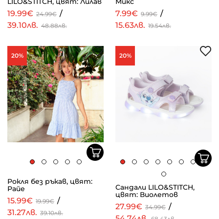
LILO&STITCH, цвят: Лилав
Микс
19.99€
/
7.99€
/
24.99€
9.99€
39.10лв.
15.63лв.
48.88лв.
19.54лв.
20%
20%
Рокля без ръкав, цвят:
Сандали LILO&STITCH,
Райе
цвят: Виолетов
15.99€
/
19.99€
27.99€
/
34.99€
31.27лв.
39.10лв.
54.74лв.
68.43лв.