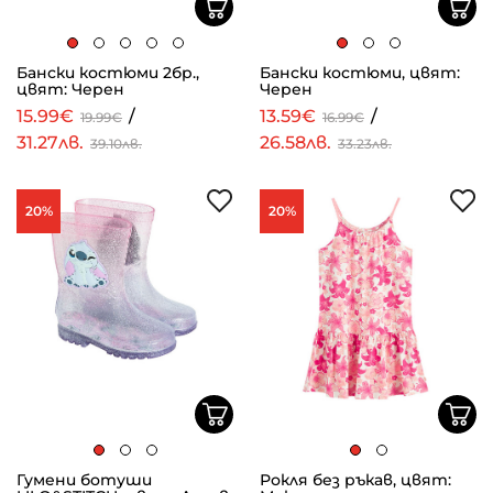
Бански костюми 2бр.,
Бански костюми, цвят:
цвят: Черен
Черен
15.99€
/
13.59€
/
19.99€
16.99€
31.27лв.
26.58лв.
39.10лв.
33.23лв.
20%
20%
Гумени ботуши
Рокля без ръкав, цвят: