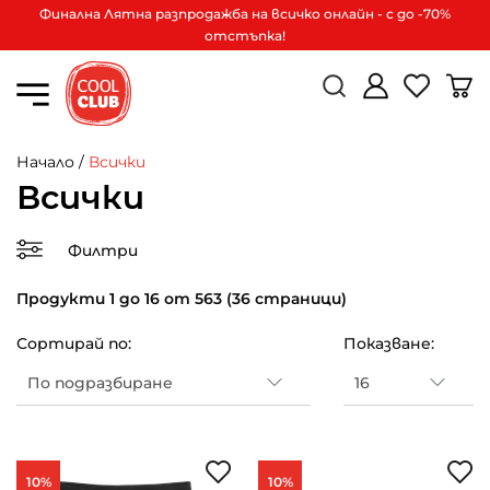
Финална Лятна разпродажба на всичко онлайн - с до -70%
отстъпка!
Начало
/
Всички
Всички
Филтри
Продукти 1 до 16 от 563 (36 страници)
Сортирай по:
Показване:
10%
10%