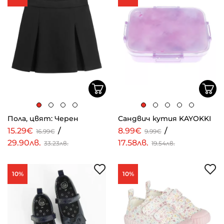
Пола, цвят: Черен
Сандвич кутия KAYOKKI
15.29€
/
8.99€
/
16.99€
9.99€
29.90лв.
17.58лв.
33.23лв.
19.54лв.
10%
10%