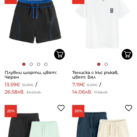
Плувни шорти, цвят:
Тениска с къс ръкав,
Черен
цвят: Бял
13.59€
/
7.19€
/
16.99€
8.99€
26.58лв.
14.06лв.
33.23лв.
17.58лв.
20%
20%