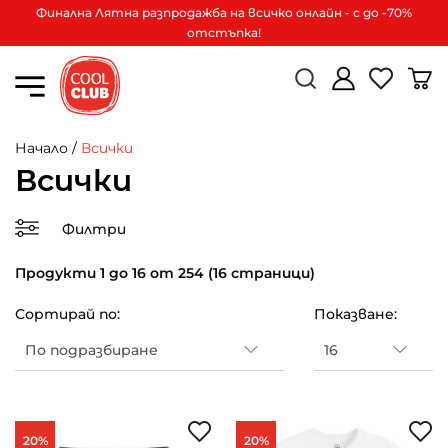
Финална Лятна разпродажба на всичко онлайн - с до -70%
отстъпка!
Начало
/
Всички
Всички
Филтри
Продукти 1 до 16 от 254 (16 страници)
Сортирай по:
Показване:
20%
20%