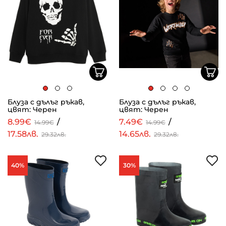
Блуза с дълъг ръкав,
Блуза с дълъг ръкав,
цвят: Черен
цвят: Черен
8.99€
/
7.49€
/
14.99€
14.99€
17.58лв.
14.65лв.
29.32лв.
29.32лв.
40%
30%