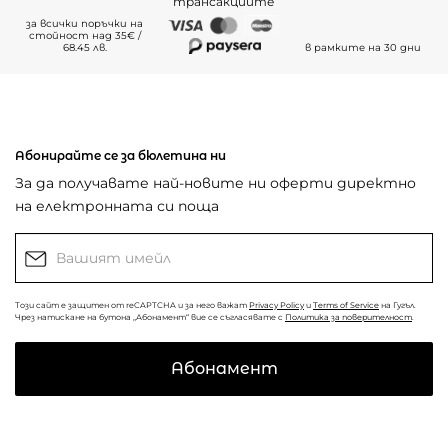
трансакциите
за всички поръчки на
стойност над 35€ /
68.45 лв.
в рамките на 30 дни
Абонирайте се за бюлетина ни
За да получавате най-новите ни оферти директно
на електронната си поща
Този сайт е защитен от reCAPTCHA и за него важат
Privacy Policy
и
Terms of Service
на Гугъл.
Чрез натискане на бутона „Абонамент“ вие се съгласявате с
Политика за поверителност
.
Абонамент