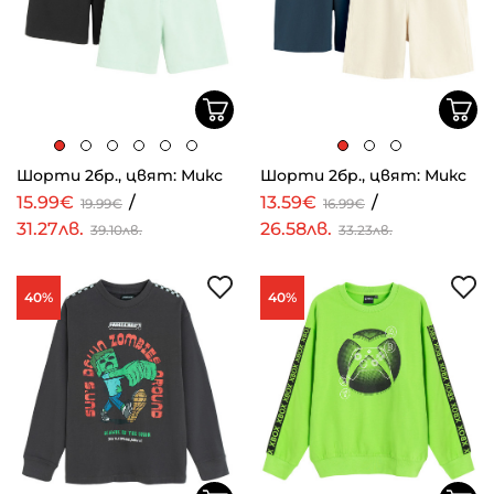
Шорти 2бр., цвят: Микс
Шорти 2бр., цвят: Микс
15.99€
/
13.59€
/
19.99€
16.99€
31.27лв.
26.58лв.
39.10лв.
33.23лв.
40%
40%