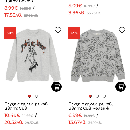
цвят: Бежов
5.09€
/
16.99€
8.99€
/
14.99€
9.96лв.
33.23лв.
17.58лв.
29.32лв.
30%
65%
Блуза с дълъг ръкав,
Блуза с дълъг ръкав,
цвят: Сив
цвят: Сив меланж
10.49€
/
6.99€
/
14.99€
19.99€
20.52лв.
13.67лв.
29.32лв.
39.10лв.