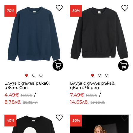
70%
50%
Блуза с дълъг ръкав,
Блуза с дълъг ръкав,
цвят: Син
цвят: Черен
4.49€
/
7.49€
/
14.99€
14.99€
8.78лв.
14.65лв.
29.32лв.
29.32лв.
40%
50%