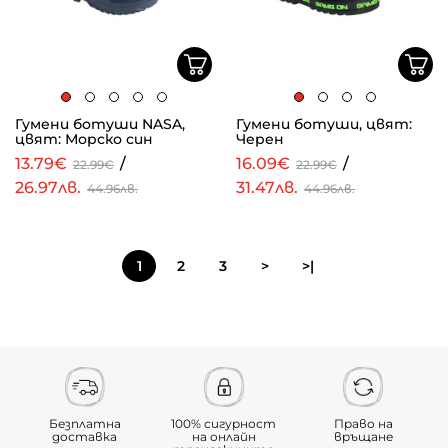
Гумени ботуши NASA,
Гумени ботуши, цвят:
цвят: Морско син
Черен
13.79€
/
16.09€
/
22.99€
22.99€
26.97лв.
31.47лв.
44.96лв.
44.96лв.
1
2
3
>
>|
Безплатна
100% сигурност
Право на
доставка
на онлайн
връщане