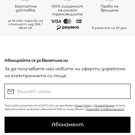
Безплатна
100% сигурност
Право на
доставка
на онлайн
връщане
трансакциите
за всички поръчки на
стойност над 35€ /
68.45 лв.
в рамките на 30 дни
Абонирайте се за бюлетина ни
За да получавате най-новите ни оферти директно
на електронната си поща
Този сайт е защитен от reCAPTCHA и за него важат
Privacy Policy
и
Terms of Service
на Гугъл.
Чрез натискане на бутона „Абонамент“ вие се съгласявате с
Политика за поверителност
.
Абонамент