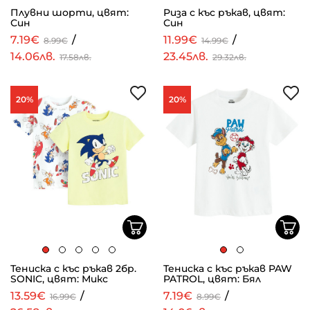
Плувни шорти, цвят:
Риза с къс ръкав, цвят:
Син
Син
7.19€
/
11.99€
/
8.99€
14.99€
14.06лв.
23.45лв.
17.58лв.
29.32лв.
20%
20%
Тениска с къс ръкав 2бр.
Тениска с къс ръкав PAW
SONIC, цвят: Микс
PATROL, цвят: Бял
13.59€
/
7.19€
/
16.99€
8.99€