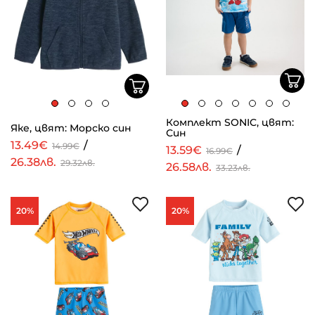
Комплект SONIC, цвят:
Яке, цвят: Морско син
Син
13.49€
/
14.99€
13.59€
/
16.99€
26.38лв.
29.32лв.
26.58лв.
33.23лв.
20%
20%