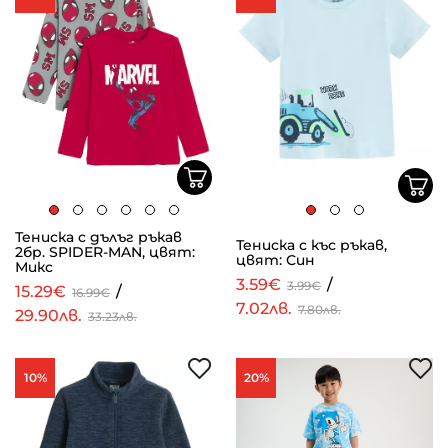
Тениска с дълъг ръкав
Тениска с къс ръкав,
2бр. SPIDER-MAN, цвят:
цвят: Син
Микс
3.59€
/
3.99€
15.29€
/
16.99€
7.02лв.
7.80лв.
29.90лв.
33.23лв.
10%
20%