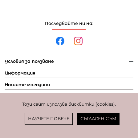
Последвайте ни на:
Условия за ползване
Информация
Нашите магазини
Този сайт използва бисквитки (cookies).
Политика за поверителност
Политика за бисквитки
Фиксиран курс за превалутиране: 1 EUR = 1,95583 BGN
НАУЧЕТЕ ПОВЕЧЕ
СЪГЛАСЕН СЪМ
© Copyright
Coolclub
2022. Всички права запазени.