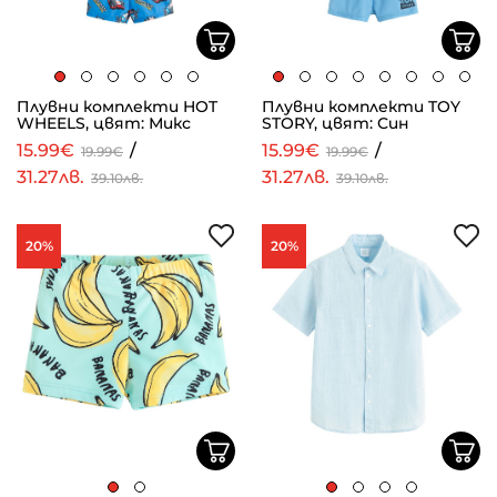
Плувни комплекти HOT
Плувни комплекти TOY
WHEELS, цвят: Микс
STORY, цвят: Син
15.99€
/
15.99€
/
19.99€
19.99€
31.27лв.
31.27лв.
39.10лв.
39.10лв.
20%
20%