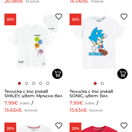
26.58лв.
14.06лв.
33.23лв.
17.58лв.
20%
20%
Тениска с къс ръкав
Тениска с къс ръкав
SMILEY, цвят: Мръсно бял
SONIC, цвят: Бял
7.99€
/
7.99€
/
9.99€
9.99€
15.63лв.
15.63лв.
19.54лв.
19.54лв.
20%
20%