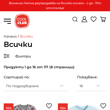
Финална Лятна разпродажба на всичко онлайн - с до -70%
отстъпка!
Начало
/
Всички
Всички
Филтри
Продукти 1 до 16 от 117 (8 страници)
Сортирай по:
Показване:
10%
10%