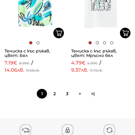
Тениска с къс ръкав,
Тениска с къс ръкав,
цвят: Бял
цвят: Мръсно бял
7.19€
/
4.79€
/
8.99€
5.99€
14.06лв.
9.37лв.
17.58лв.
11.72лв.
1
2
3
>
>|