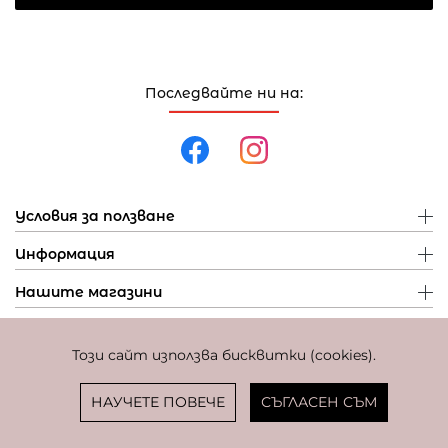
Последвайте ни на:
Условия за ползване
Информация
Нашите магазини
Този сайт използва бисквитки (cookies).
Политика за поверителност
Политика за бисквитки
Фиксиран курс за превалутиране: 1 EUR = 1,95583 BGN
НАУЧЕТЕ ПОВЕЧЕ
СЪГЛАСЕН СЪМ
© Copyright
Coolclub
2022. Всички права запазени.