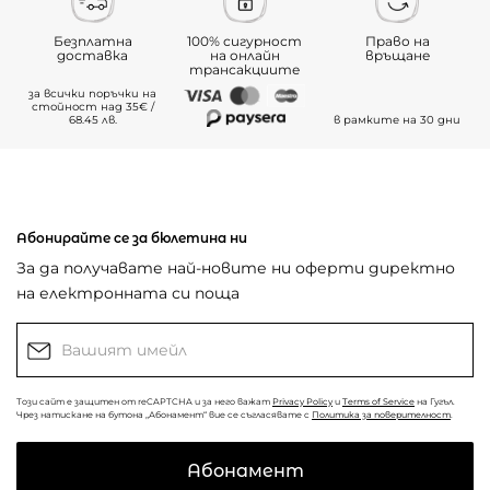
Безплатна
100% сигурност
Право на
доставка
на онлайн
връщане
трансакциите
за всички поръчки на
стойност над 35€ /
68.45 лв.
в рамките на 30 дни
Абонирайте се за бюлетина ни
За да получавате най-новите ни оферти директно
на електронната си поща
Този сайт е защитен от reCAPTCHA и за него важат
Privacy Policy
и
Terms of Service
на Гугъл.
Чрез натискане на бутона „Абонамент“ вие се съгласявате с
Политика за поверителност
.
Абонамент