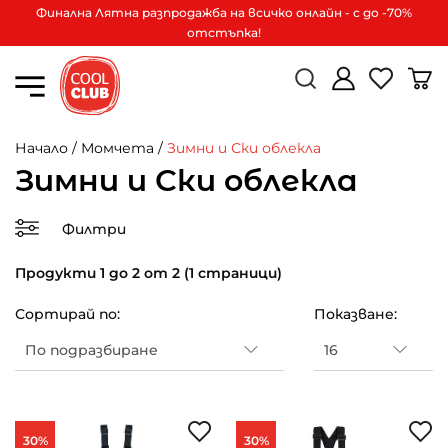
Финална Лятна разпродажба на всичко онлайн - с до -70%
отстъпка!
Начало
/
Момчета
/
Зимни и Ски облекла
Зимни и Ски облекла
Филтри
Продукти 1 до 2 от 2 (1 страници)
Сортирай по:
Показване:
30%
30%