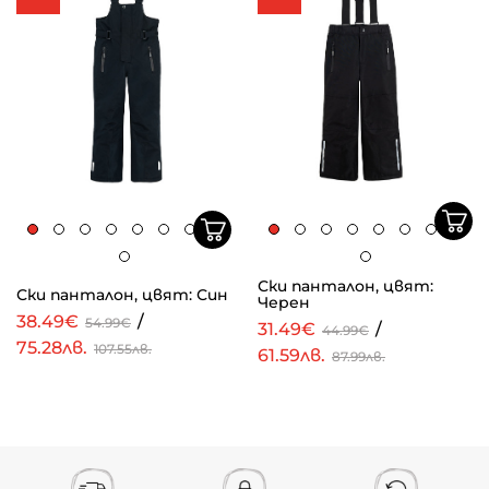
Ски панталон, цвят:
Ски панталон, цвят: Син
Черен
38.49€
/
54.99€
31.49€
/
44.99€
75.28лв.
107.55лв.
61.59лв.
87.99лв.