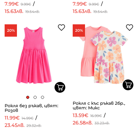
7.99€
/
7.99€
/
9.99€
9.99€
15.63лв.
15.63лв.
19.54лв.
19.54лв.
20%
20%
Рокля с къс ръкав 2бр.,
Рокля без ръкав, цвят:
цвят: Микс
Розов
13.59€
/
16.99€
11.99€
/
14.99€
26.58лв.
33.23лв.
23.45лв.
29.32лв.