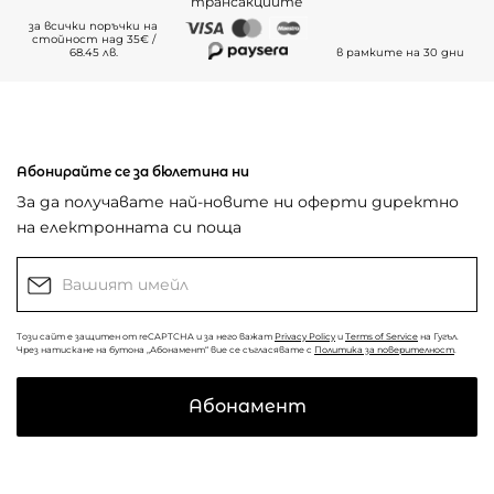
трансакциите
за всички поръчки на
стойност над 35€ /
68.45 лв.
в рамките на 30 дни
Абонирайте се за бюлетина ни
За да получавате най-новите ни оферти директно
на електронната си поща
Този сайт е защитен от reCAPTCHA и за него важат
Privacy Policy
и
Terms of Service
на Гугъл.
Чрез натискане на бутона „Абонамент“ вие се съгласявате с
Политика за поверителност
.
Абонамент