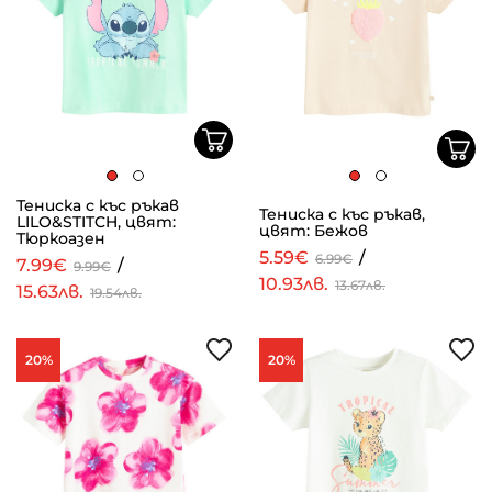
Тениска с къс ръкав
Тениска с къс ръкав,
LILO&STITCH, цвят:
цвят: Бежов
Тюркоазен
5.59€
/
6.99€
7.99€
/
9.99€
10.93лв.
13.67лв.
15.63лв.
19.54лв.
20%
20%