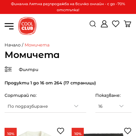
Финална Лятна разпродажба на всичко онлайн - с до -70%
отстъпка!
Начало
/
Момичета
Момичета
Филтри
Продукти 1 до 16 от 264 (17 страници)
Сортирай по:
Показване:
10%
10%