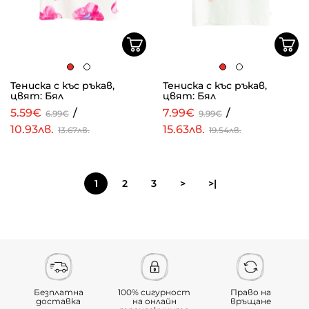
Тениска с къс ръкав,
Тениска с къс ръкав,
цвят: Бял
цвят: Бял
5.59€
/
7.99€
/
6.99€
9.99€
10.93лв.
15.63лв.
13.67лв.
19.54лв.
1
2
3
>
>|
Безплатна
100% сигурност
Право на
доставка
на онлайн
връщане