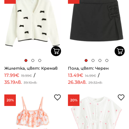
Жилетка, цвят: Кремав
Пола, цвят: Черен
17.99€
/
13.49€
/
19.99€
14.99€
35.19лв.
26.38лв.
39.10лв.
29.32лв.
20%
20%