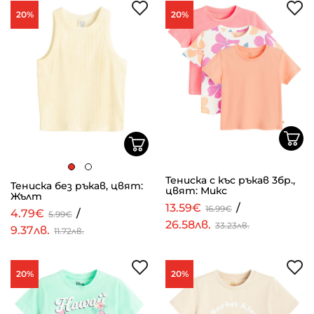
20%
20%
Тениска с къс ръкав 3бр.,
Тениска без ръкав, цвят:
цвят: Микс
Жълт
13.59€
/
16.99€
4.79€
/
5.99€
26.58лв.
33.23лв.
9.37лв.
11.72лв.
20%
20%