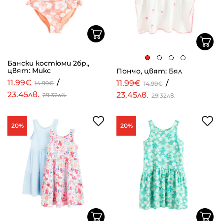
Бански костюми 2бр.,
цвят: Микс
Пончо, цвят: Бял
11.99€
/
11.99€
/
14.99€
14.99€
23.45лв.
23.45лв.
29.32лв.
29.32лв.
20%
20%