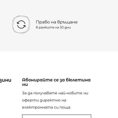
Право на връщане
в рамките на 30 дни
зини
Абонирайте се за бюлетина
ни
За да получавате най-новите ни
оферти директно на
електронната си поща