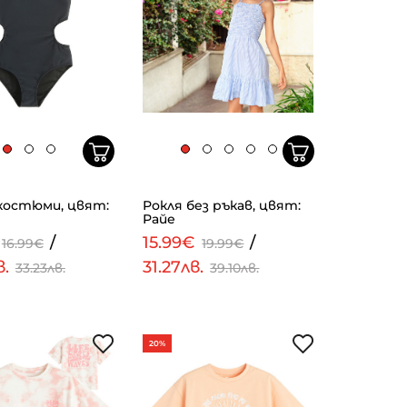
костюми, цвят:
Рокля без ръкав, цвят:
Райе
/
15.99€
/
16.99€
19.99€
в.
31.27лв.
33.23лв.
39.10лв.
20%