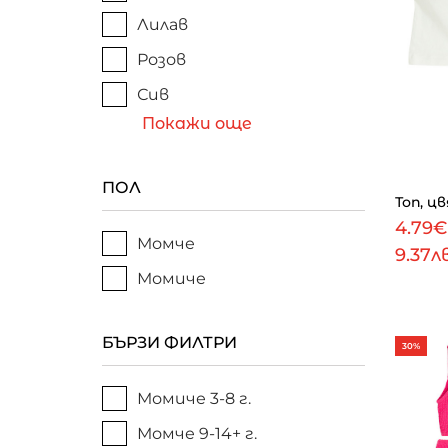
Лилав
Розов
Сив
Покажи още
ПОЛ
Топ, ц
4.79
Момче
9.37л
Момиче
БЪРЗИ ФИЛТРИ
30%
Момиче 3-8 г.
Момче 9-14+ г.