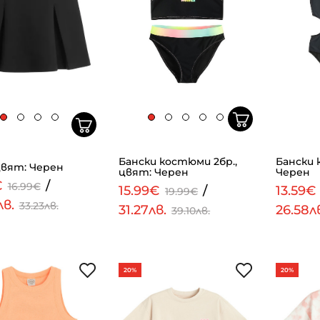
Бански костюми 2бр.,
Бански 
цвят: Черен
цвят: Черен
Черен
€
/
16.99€
15.99€
/
13.59€
19.99€
лв.
33.23лв.
31.27лв.
26.58л
39.10лв.
20%
20%