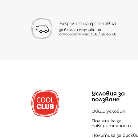
Безплатна доставка
за всички поръчки на
стойност над 35€ / 68.45 лв.
Условия за
ползване
Общи условия
Политика за
поверителност
Политика за бискв