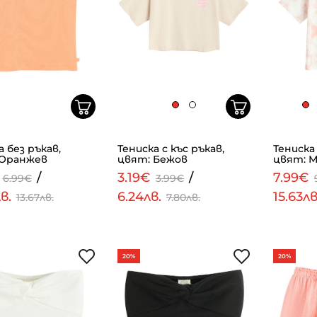
а без ръкав,
Тениска с къс ръкав,
Тениска 
 Оранжев
цвят: Бежов
цвят: М
€
/
3.19€
/
7.99€
6.99€
3.99€
лв.
6.24лв.
15.63л
13.67лв.
7.80лв.
20%
20%