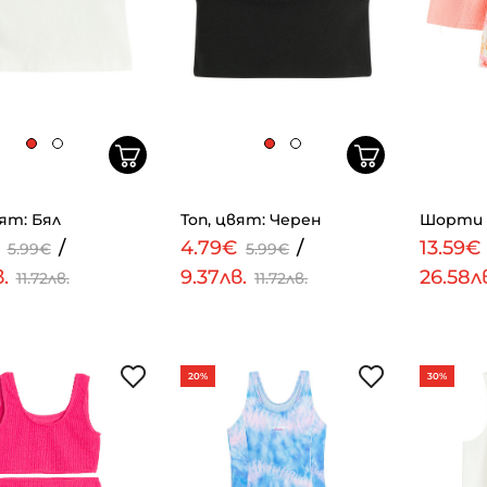
вят: Бял
Топ, цвят: Черен
Шорти 2
€
/
4.79€
/
13.59€
5.99€
5.99€
в.
9.37лв.
26.58л
11.72лв.
11.72лв.
20%
30%