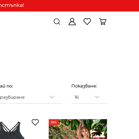
отстъпка!
й по:
Показване:
20%