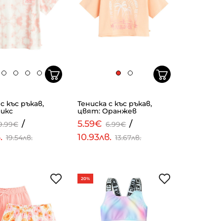
с къс ръкав,
Тениска с къс ръкав,
икс
цвят: Оранжев
/
5.59€
/
9.99€
6.99€
в.
10.93лв.
19.54лв.
13.67лв.
20%