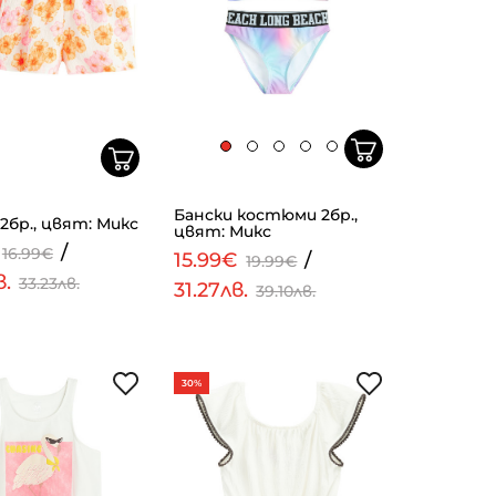
Бански костюми 2бр.,
бр., цвят: Микс
цвят: Микс
/
16.99€
15.99€
/
19.99€
в.
33.23лв.
31.27лв.
39.10лв.
30%