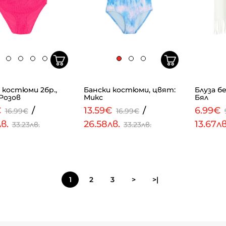
 костюми 2бр.,
Бански костюми, цвят:
Блуза б
Розов
Микс
Бял
€
/
13.59€
/
6.99€
16.99€
16.99€
лв.
26.58лв.
13.67л
33.23лв.
33.23лв.
1
2
3
>
>|