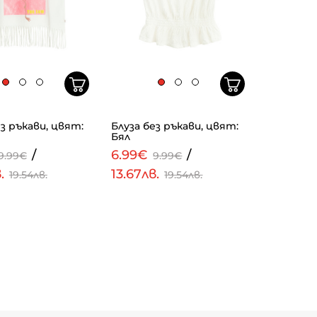
ез ръкави, цвят:
Блуза без ръкави, цвят:
Бял
/
6.99€
/
9.99€
9.99€
в.
13.67лв.
19.54лв.
19.54лв.