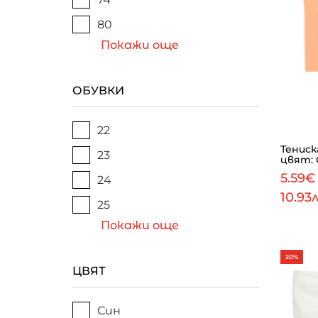
80
Покажи още
ОБУВКИ
22
Тениск
23
цвят:
5.59
24
10.93
25
Покажи още
20%
ЦВЯТ
Син