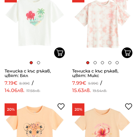
Тениска с къс ръкав,
Тениска с къс ръкав,
цвят: Бял
цвят: Микс
7.19€
/
7.99€
/
8.99€
9.99€
14.06лв.
15.63лв.
17.58лв.
19.54лв.
20%
20%