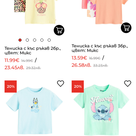
Тениска с къс ръкав 3бр.,
Тениска с къс ръкав 2бр.,
цвят: Микс
цвят: Микс
13.59€
/
16.99€
11.99€
/
14.99€
26.58лв.
33.23лв.
23.45лв.
29.32лв.
20%
20%