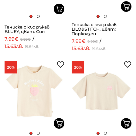
Тениска с къс ръкав
Тениска с къс ръкав
LILO&STITCH, цвят:
BLUEY, цвят: Син
Тюркоазен
7.99€
/
9.99€
7.99€
/
9.99€
15.63лв.
19.54лв.
15.63лв.
19.54лв.
20%
20%