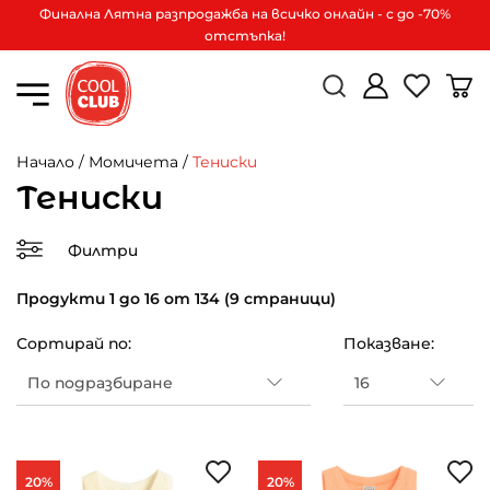
Финална Лятна разпродажба на всичко онлайн - с до -70%
отстъпка!
Начало
/
Момичета
/
Тениски
Тениски
Филтри
Продукти 1 до 16 от 134 (9 страници)
Сортирай по:
Показване:
20%
20%