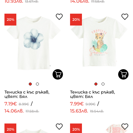
10.93лв.
14.06лв.
13.67лв.
17.58лв.
20%
20%
Тениска с къс ръкав,
Тениска с къс ръкав,
цвят: Бял
цвят: Бял
7.19€
/
7.99€
/
8.99€
9.99€
14.06лв.
15.63лв.
17.58лв.
19.54лв.
20%
20%