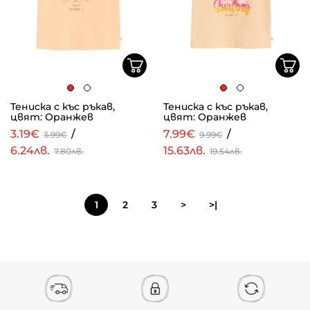
Тениска с къс ръкав,
Тениска с къс ръкав,
цвят: Оранжев
цвят: Оранжев
3.19€
/
7.99€
/
3.99€
9.99€
6.24лв.
15.63лв.
7.80лв.
19.54лв.
1
2
3
>
>|