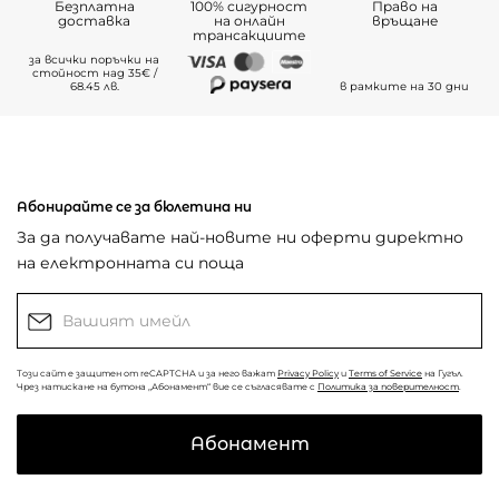
Безплатна
100% сигурност
Право на
доставка
на онлайн
връщане
трансакциите
за всички поръчки на
стойност над 35€ /
68.45 лв.
в рамките на 30 дни
Абонирайте се за бюлетина ни
За да получавате най-новите ни оферти директно
на електронната си поща
Този сайт е защитен от reCAPTCHA и за него важат
Privacy Policy
и
Terms of Service
на Гугъл.
Чрез натискане на бутона „Абонамент“ вие се съгласявате с
Политика за поверителност
.
Абонамент