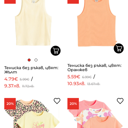
Тениска без ръкав, цвят:
Тениска без ръкав, цвят:
Оранжев
Жълт
5.59€
/
6.99€
4.79€
/
5.99€
10.93лв.
13.67лв.
9.37лв.
11.72лв.
20%
20%