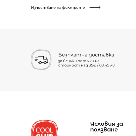
Изчистване на филтрите
Безплатна доставка
за всички поръчки на
стойност над 35€ / 68.45 лв.
Условия за
ползване