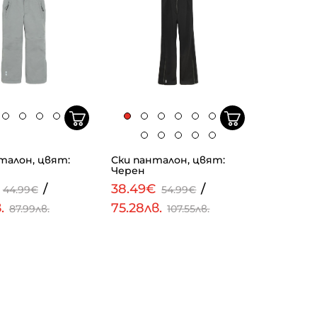
талон, цвят:
Ски панталон, цвят:
Черен
€
/
38.49€
/
44.99€
54.99€
в.
75.28лв.
87.99лв.
107.55лв.