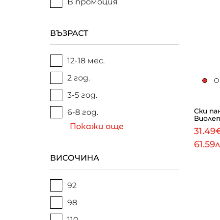
В промоция
ВЪЗРАСТ
12-18 мес.
2 год.
3-5 год.
Ски па
6-8 год.
Виоле
Покажи още
31.49
61.59
ВИСОЧИНА
92
98
110