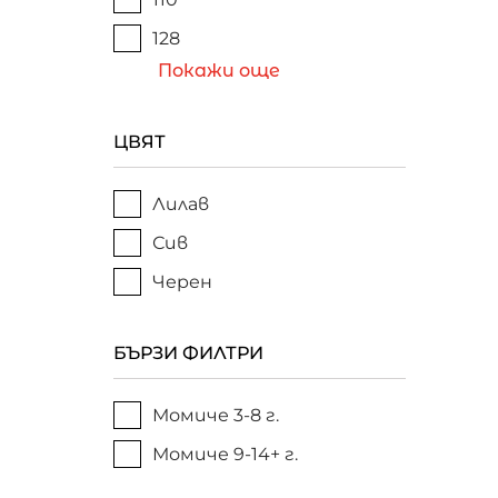
128
Покажи още
ЦВЯТ
Лилав
Сив
Черен
БЪРЗИ ФИЛТРИ
Момиче 3-8 г.
Момиче 9-14+ г.