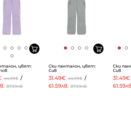
нталон, цвят:
Ски панталон, цвят:
Ски пан
тов
Сив
Сив
€
/
31.49€
/
31.49
44.99€
44.99€
лв.
61.59лв.
61.59л
87.99лв.
87.99лв.