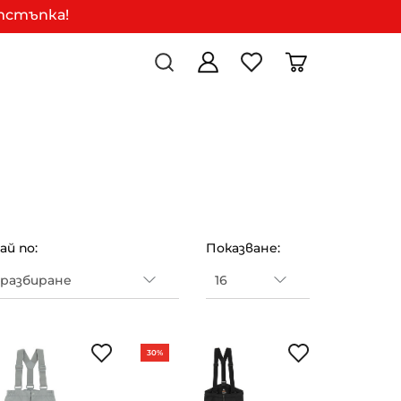
отстъпка!
й по:
Показване:
30%