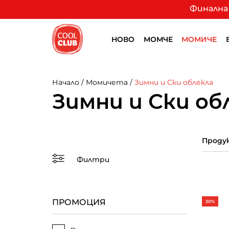
Финална 
НОВО
МОМЧЕ
МОМИЧЕ
Начало
/
Момичета
/
Зимни и Ски облекла
Зимни и Ски об
Продук
Филтри
ПРОМОЦИЯ
30%