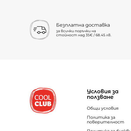
Безплатна доставка
за всички поръчки на
стойност над 35€ / 68.45 лв.
Условия за
ползване
Общи условия
Политика за
поверителност