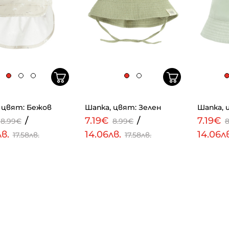
 цвят: Бежов
Шапка, цвят: Зелен
Шапка, 
/
7.19€
/
7.19€
8.99€
8.99€
лв.
14.06лв.
14.06л
17.58лв.
17.58лв.