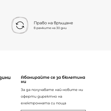
Право на връщане
в рамките на 30 дни
зини
Абонирайте се за бюлетина
ни
За да получавате най-новите ни
оферти директно на
електронната си поща