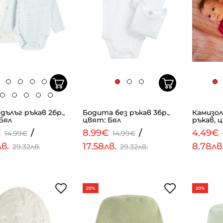
дълъг ръкав 2бр.,
Бодита без ръкав 3бр.,
Камизол
Бял
цвят: Бял
ръкав, 
€
/
8.99€
/
4.49€
14.99€
14.99€
лв.
17.58лв.
8.78лв
29.32лв.
29.32лв.
20%
20%