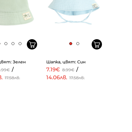
цвят: Зелен
Шапка, цвят: Син
/
7.19€
/
8.99€
8.99€
в.
14.06лв.
17.58лв.
17.58лв.