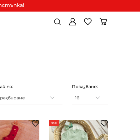
отстъпка!
й по:
Показване:
30%