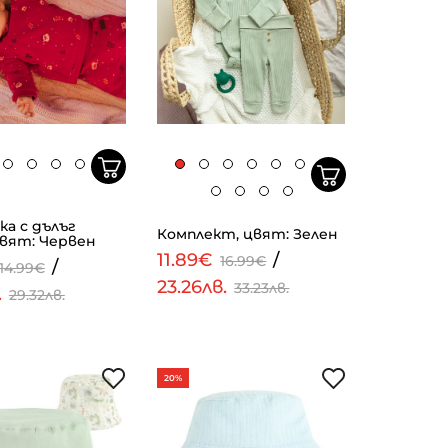
ка с дълъг
Комплект, цвят: Зелен
цвят: Червен
11.89€
/
16.99€
/
14.99€
23.26лв.
33.23лв.
.
29.32лв.
20%