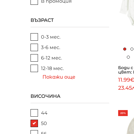
В промоция
ВЪЗРАСТ
0-3 мес.
3-6 мес.
6-12 мес.
Боди с 
12-18 мес.
цвят: 
Покажи още
11.99
23.45
ВИСОЧИНА
44
20%
50
56