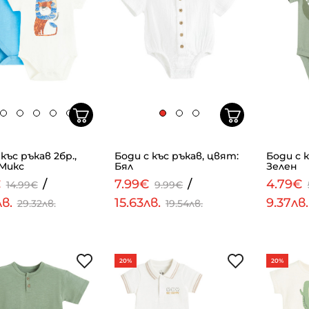
къс ръкав 2бр.,
Боди с къс ръкав, цвят:
Боди с 
Микс
Бял
Зелен
€
/
7.99€
/
4.79€
14.99€
9.99€
лв.
15.63лв.
9.37лв
29.32лв.
19.54лв.
20%
20%