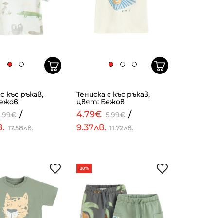
с къс ръкав,
Тениска с къс ръкав,
Бежов
цвят: Бежов
/
4.79€
/
8.99€
5.99€
в.
9.37лв.
17.58лв.
11.72лв.
20%