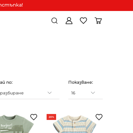
отстъпка!
й по:
Показване:
20%