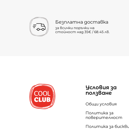
Безплатна доставка
за всички поръчки на
стойност над 35€ / 68.45 лв.
Условия за
ползване
Общи условия
Политика за
поверителност
Политика за бискв