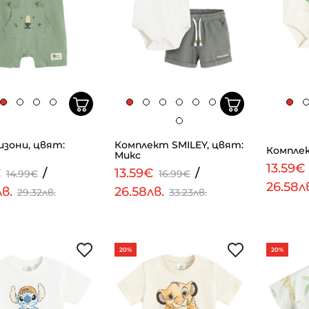
зони, цвят:
Комплект SMILEY, цвят:
Комплек
Микс
13.59€
€
/
13.59€
/
14.99€
16.99€
26.58л
лв.
26.58лв.
29.32лв.
33.23лв.
20%
20%