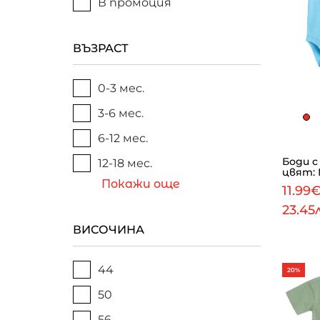
В промоция
ВЪЗРАСТ
0-3 мес.
3-6 мес.
6-12 мес.
Боди с 
12-18 мес.
цвят: 
Покажи още
11.99
23.45
ВИСОЧИНА
44
20%
50
56