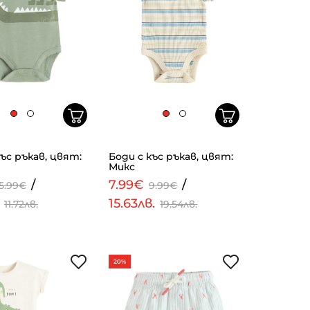
къс ръкав, цвят:
Боди с къс ръкав, цвят:
Микс
/
7.99€
/
5.99€
9.99€
.
15.63лв.
11.72лв.
19.54лв.
20%