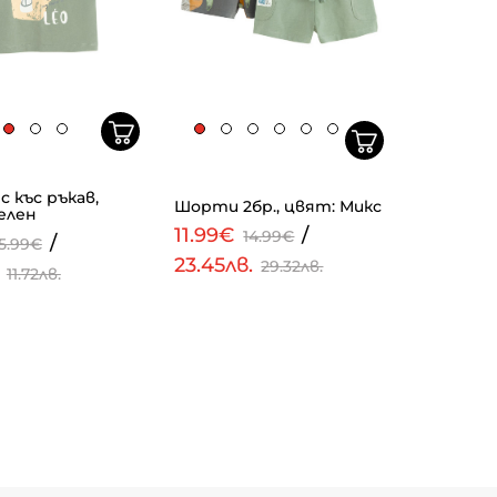
с къс ръкав,
Шорти 2бр., цвят: Микс
елен
11.99€
/
14.99€
/
5.99€
23.45лв.
29.32лв.
.
11.72лв.