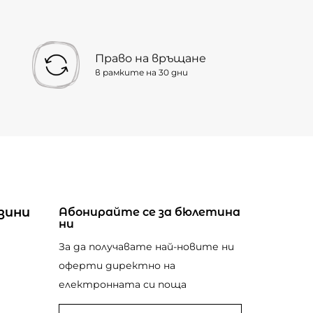
Право на връщане
в рамките на 30 дни
зини
Абонирайте се за бюлетина
ни
За да получавате най-новите ни
оферти директно на
електронната си поща