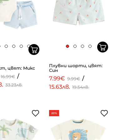
Плувни шорти, цвят:
т, цвят: Микс
Син
/
16.99€
7.99€
/
9.99€
в.
33.23лв.
15.63лв.
19.54лв.
20%