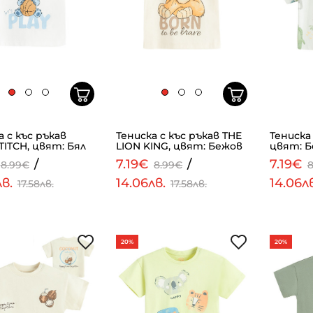
а с къс ръкав
Тениска с къс ръкав THE
Тениска 
TITCH, цвят: Бял
LION KING, цвят: Бежов
цвят: 
/
7.19€
/
7.19€
8.99€
8.99€
лв.
14.06лв.
14.06л
17.58лв.
17.58лв.
20%
20%