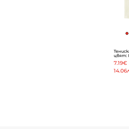
Тениска
цвят: 
7.19€
14.06