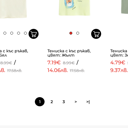
 с къс ръкав,
Тениска с къс ръкав,
Тениска 
Бял
цвят: Жълт
цвят: З
/
7.19€
/
4.79€
8.99€
8.99€
лв.
14.06лв.
9.37лв
17.58лв.
17.58лв.
1
2
3
>
>|