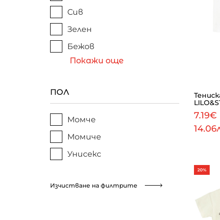
Сив
Зелен
Бежов
Покажи още
ПОЛ
Тениск
LILO&S
7.19€
Момче
14.06
Момиче
Унисекс
20%
Изчистване на филтрите