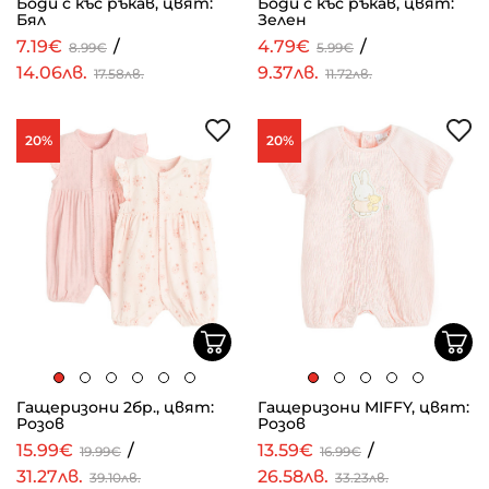
Боди с къс ръкав, цвят:
Боди с къс ръкав, цвят:
Бял
Зелен
7.19€
/
4.79€
/
8.99€
5.99€
14.06лв.
9.37лв.
17.58лв.
11.72лв.
20%
20%
Гащеризони 2бр., цвят:
Гащеризони MIFFY, цвят:
Розов
Розов
15.99€
/
13.59€
/
19.99€
16.99€
31.27лв.
26.58лв.
39.10лв.
33.23лв.