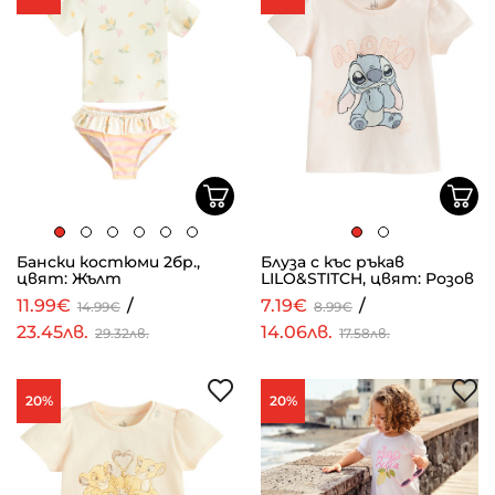
Бански костюми 2бр.,
Блуза с къс ръкав
цвят: Жълт
LILO&STITCH, цвят: Розов
11.99€
/
7.19€
/
14.99€
8.99€
23.45лв.
14.06лв.
29.32лв.
17.58лв.
20%
20%