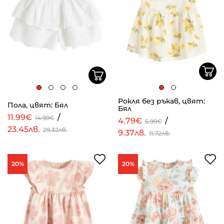
Рокля без ръкав, цвят:
Пола, цвят: Бял
Бял
11.99€
/
14.99€
4.79€
/
5.99€
23.45лв.
29.32лв.
9.37лв.
11.72лв.
20%
20%