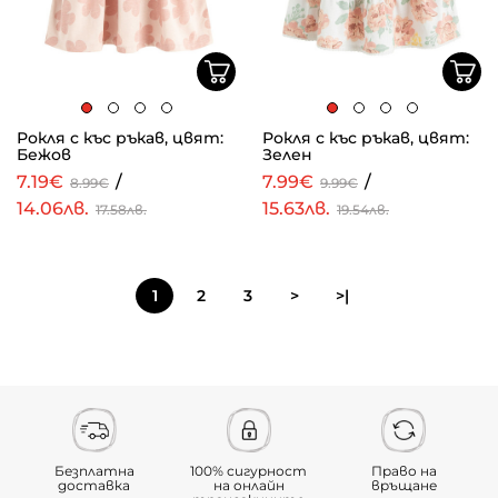
Рокля с къс ръкав, цвят:
Рокля с къс ръкав, цвят:
Бежов
Зелен
7.19€
/
7.99€
/
8.99€
9.99€
14.06лв.
15.63лв.
17.58лв.
19.54лв.
1
2
3
>
>|
Безплатна
100% сигурност
Право на
доставка
на онлайн
връщане