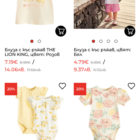
Блуза с къс ръкав THE
Блуза с къс ръкав, цвят:
LION KING, цвят: Розов
Бял
7.19€
/
4.79€
/
8.99€
5.99€
14.06лв.
9.37лв.
17.58лв.
11.72лв.
20%
20%