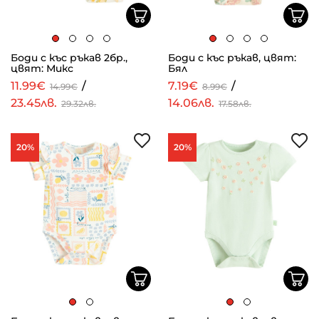
Боди с къс ръкав 2бр.,
Боди с къс ръкав, цвят:
цвят: Микс
Бял
11.99€
/
7.19€
/
14.99€
8.99€
23.45лв.
14.06лв.
29.32лв.
17.58лв.
20%
20%