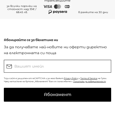
трансакциите
за всички поръчки на
стойност над 35€ /
68.45 лв.
в рамките на 30 дни
Абонирайте се за бюлетина ни
За да получавате най-новите ни оферти директно
на електронната си поща
Този сайт е защитен от reCAPTCHA и за него важат
Privacy Policy
и
Terms of Service
на Гугъл.
Чрез натискане на бутона „Абонамент“ вие се съгласявате с
Политика за поверителност
.
Абонамент