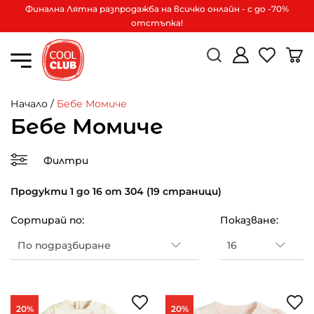
Финална Лятна разпродажба на всичко онлайн - с до -70%
отстъпка!
Начало
/
Бебе Момиче
Бебе Момиче
Филтри
Продукти 1 до 16 от 304 (19 страници)
Сортирай по:
Показване:
20%
20%