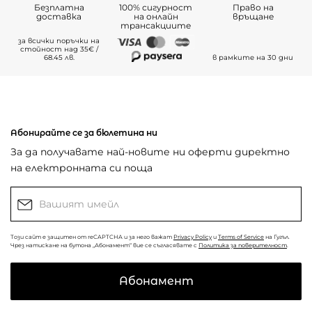
Безплатна
100% сигурност
Право на
доставка
на онлайн
връщане
трансакциите
за всички поръчки на
стойност над 35€ /
68.45 лв.
в рамките на 30 дни
Абонирайте се за бюлетина ни
За да получавате най-новите ни оферти директно
на електронната си поща
Този сайт е защитен от reCAPTCHA и за него важат
Privacy Policy
и
Terms of Service
на Гугъл.
Чрез натискане на бутона „Абонамент“ вие се съгласявате с
Политика за поверителност
.
Абонамент