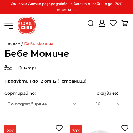
Финална Лятна разпродажба на всичко онлайн - с до -70%
отстъпка!
Начало
/
Бебе Момиче
Бебе Момиче
Филтри
Продукти 1 до 12 от 12 (1 страници)
Сортирай по:
Показване:
20%
30%