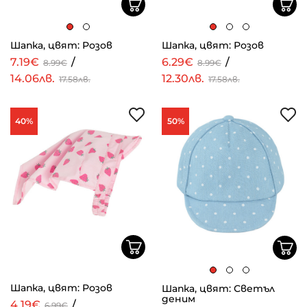
Шапка, цвят: Розов
Шапка, цвят: Розов
7.19€
/
6.29€
/
8.99€
8.99€
14.06лв.
12.30лв.
17.58лв.
17.58лв.
40%
50%
Шапка, цвят: Розов
Шапка, цвят: Светъл
деним
4.19€
/
6.99€