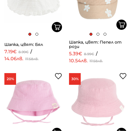
Шапка, цвят: Пепел от
Шапка, цвят: Бял
рози
7.19€
/
8.99€
5.39€
/
8.99€
14.06лв.
17.58лв.
10.54лв.
17.58лв.
20%
30%