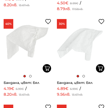
4.50€
/
8.99€
8.20лв.
13.67лв.
8.79лв.
17.58лв.
40%
30%
Бандана, цвят: Бял
Бандана, цвят: Бял
4.19€
/
4.89€
/
6.99€
6.99€
8.20лв.
9.56лв.
13.67лв.
13.67лв.