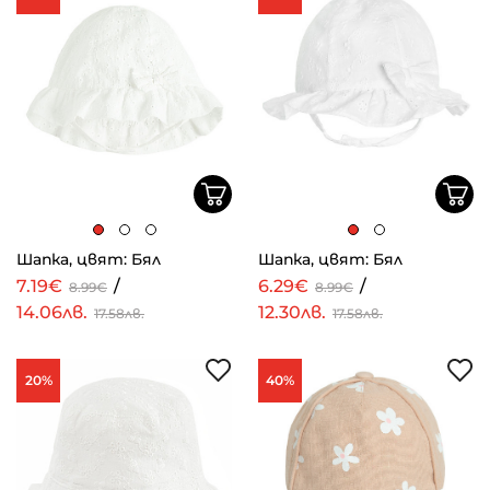
Шапка, цвят: Бял
Шапка, цвят: Бял
7.19€
/
6.29€
/
8.99€
8.99€
14.06лв.
12.30лв.
17.58лв.
17.58лв.
20%
40%