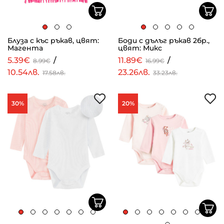
Блуза с къс ръкав, цвят:
Боди с дълъг ръкав 2бр.,
Магента
цвят: Микс
5.39€
/
11.89€
/
8.99€
16.99€
10.54лв.
23.26лв.
17.58лв.
33.23лв.
30%
20%