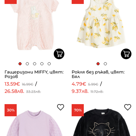
Гащеризони MIFFY, цвят:
Рокля без ръкав, цвят:
Розов
Бял
13.59€
/
4.79€
/
16.99€
5.99€
26.58лв.
9.37лв.
33.23лв.
11.72лв.
30%
70%