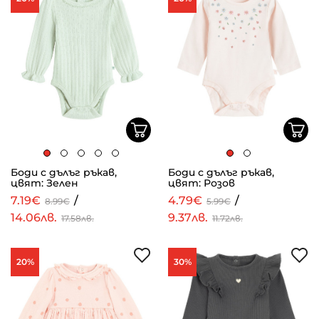
Боди с дълъг ръкав,
Боди с дълъг ръкав,
цвят: Зелен
цвят: Розов
7.19€
/
4.79€
/
8.99€
5.99€
14.06лв.
9.37лв.
17.58лв.
11.72лв.
20%
30%