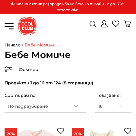
Финална Лятна разпродажба на всичко онлайн - с до -70%
отстъпка!
Начало
/
Бебе Момиче
Бебе Момиче
Филтри
Продукти 1 до 16 от 124 (8 страници)
Сортирай по:
Показване:
20%
20%