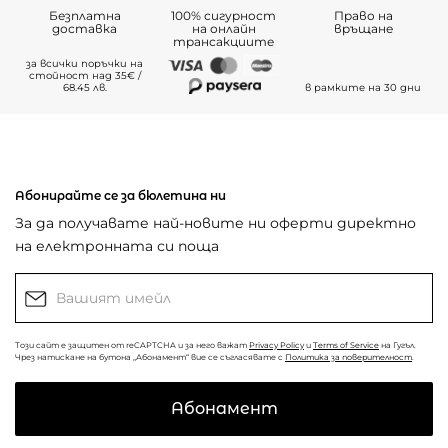
Безплатна
100% сигурност
Право на
доставка
на онлайн
връщане
трансакциите
за всички поръчки на
стойност над 35€ /
68.45 лв.
в рамките на 30 дни
Абонирайте се за бюлетина ни
За да получавате най-новите ни оферти директно
на електронната си поща
Този сайт е защитен от reCAPTCHA и за него важат
Privacy Policy
и
Terms of Service
на Гугъл.
Чрез натискане на бутона „Абонамент“ вие се съгласявате с
Политика за поверителност
.
Абонамент