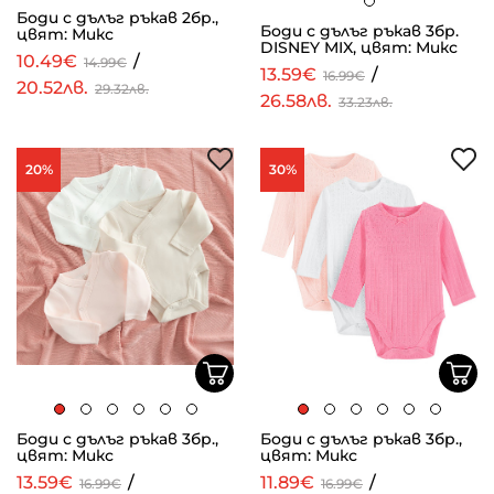
Боди с дълъг ръкав 2бр.,
Боди с дълъг ръкав 3бр.
цвят: Микс
DISNEY MIX, цвят: Микс
10.49€
/
14.99€
13.59€
/
16.99€
20.52лв.
29.32лв.
26.58лв.
33.23лв.
20%
30%
Боди с дълъг ръкав 3бр.,
Боди с дълъг ръкав 3бр.,
цвят: Микс
цвят: Микс
13.59€
/
11.89€
/
16.99€
16.99€