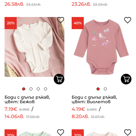
26.58лв.
23.26лв.
33.23лв.
33.23лв.
20%
40%
Боди с дълъг ръкав,
Боди с дълъг ръкав,
цвят: Бежов
цвят: Виолетов
7.19€
/
4.19€
/
8.99€
6.99€
14.06лв.
8.20лв.
17.58лв.
13.67лв.
20%
20%