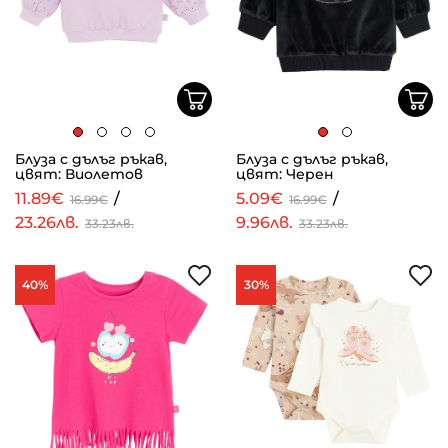
Блуза с дълъг ръкав,
Блуза с дълъг ръкав,
цвят: Виолетов
цвят: Черен
11.89€
/
5.09€
/
16.99€
16.99€
23.26лв.
9.96лв.
33.23лв.
33.23лв.
40%
30%