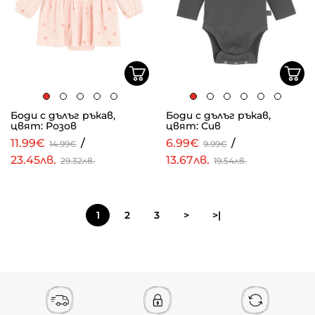
Боди с дълъг ръкав,
Боди с дълъг ръкав,
цвят: Розов
цвят: Сив
11.99€
/
6.99€
/
14.99€
9.99€
23.45лв.
13.67лв.
29.32лв.
19.54лв.
1
2
3
>
>|