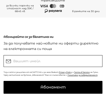
трансакциите
за всички поръчки на
стойност над 35€ /
68.45 лв.
в рамките на 30 дни
Абонирайте се за бюлетина ни
За да получавате най-новите ни оферти директно
на електронната си поща
Този сайт е защитен от reCAPTCHA и за него важат
Privacy Policy
и
Terms of Service
на Гугъл.
Чрез натискане на бутона „Абонамент“ вие се съгласявате с
Политика за поверителност
.
Абонамент