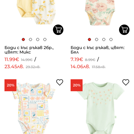
Боди с къс ръкав 2бр.,
Боди с къс ръкав, цвят:
цвят: Микс
Бял
11.99€
/
7.19€
/
14.99€
8.99€
23.45лв.
14.06лв.
29.32лв.
17.58лв.
20%
20%