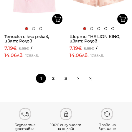
Тениска с къс ръкав,
Шорти THE LION KING,
цвят: Розов
цвят: Розов
7.19€
/
7.19€
/
8.99€
8.99€
14.06лв.
14.06лв.
17.58лв.
17.58лв.
1
2
3
>
>|
Безплатна
100% сигурност
Право на
доставка
на онлайн
връщане