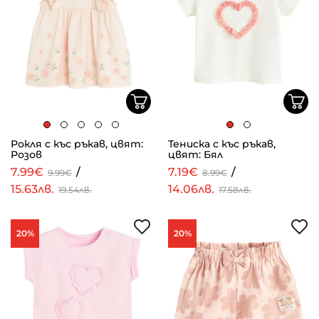
Рокля с къс ръкав, цвят:
Тениска с къс ръкав,
Розов
цвят: Бял
7.99€
/
7.19€
/
9.99€
8.99€
15.63лв.
14.06лв.
19.54лв.
17.58лв.
20%
20%