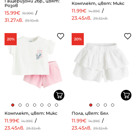
Гащеризони 2бр., цвят:
Комплект, цвят: Микс
Розов
11.99€
/
14.99€
15.99€
/
19.99€
23.45лв.
29.32лв.
31.27лв.
39.10лв.
20%
20%
Комплект, цвят: Микс
Пола, цвят: Бял
11.99€
/
11.99€
/
14.99€
14.99€
23.45лв.
23.45лв.
29.32лв.
29.32лв.