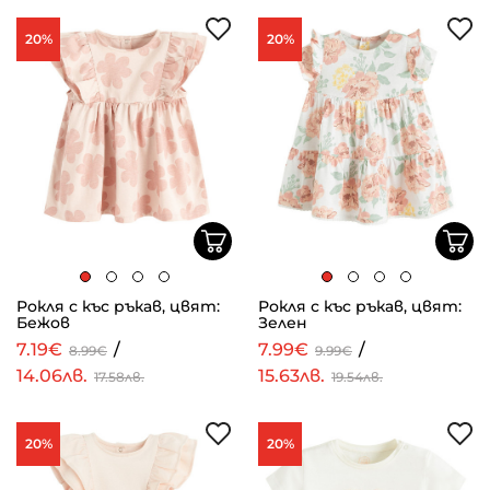
20%
20%
Рокля с къс ръкав, цвят:
Рокля с къс ръкав, цвят:
Бежов
Зелен
7.19€
/
7.99€
/
8.99€
9.99€
14.06лв.
15.63лв.
17.58лв.
19.54лв.
20%
20%