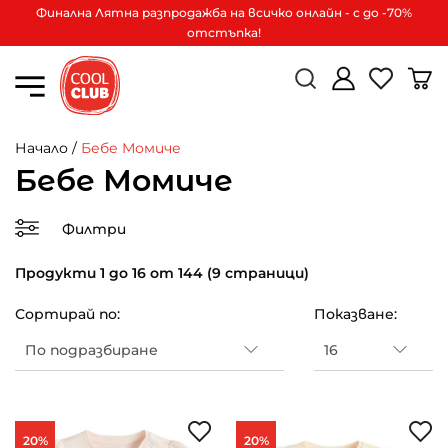
Финална Лятна разпродажба на всичко онлайн - с до -70%
отстъпка!
Начало
/
Бебе Момиче
Бебе Момиче
Филтри
Продукти 1 до 16 от 144 (9 страници)
Сортирай по:
Показване:
20%
20%