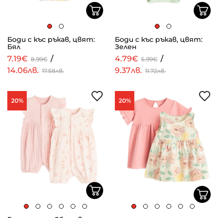
Боди с къс ръкав, цвят:
Боди с къс ръкав, цвят:
Бял
Зелен
7.19€
/
4.79€
/
8.99€
5.99€
14.06лв.
9.37лв.
17.58лв.
11.72лв.
20%
20%