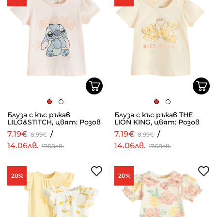
Блуза с къс ръкав
Блуза с къс ръкав THE
LILO&STITCH, цвят: Розов
LION KING, цвят: Розов
7.19€
/
7.19€
/
8.99€
8.99€
14.06лв.
14.06лв.
17.58лв.
17.58лв.
20%
20%