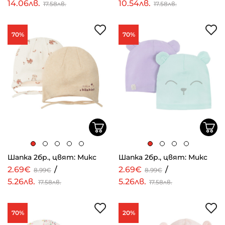
14.06лв.
10.54лв.
17.58лв.
17.58лв.
70%
70%
Шапка 2бр., цвят: Микс
Шапка 2бр., цвят: Микс
2.69€
/
2.69€
/
8.99€
8.99€
5.26лв.
5.26лв.
17.58лв.
17.58лв.
70%
20%