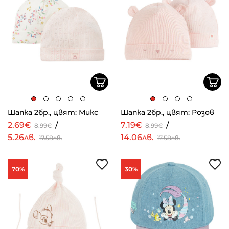
Шапка 2бр., цвят: Микс
Шапка 2бр., цвят: Розов
2.69€
/
7.19€
/
8.99€
8.99€
5.26лв.
14.06лв.
17.58лв.
17.58лв.
70%
30%