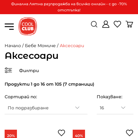
Финална Лятна разпродажба на всичко онлайн - с до -70%
отстъпка!
Начало
/
Бебе Момиче
/
Аксесoари
Аксесoари
Филтри
Продукти 1 до 16 от 105 (7 страници)
Сортирай по:
Показване:
20%
40%