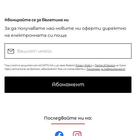
Абонирайте се за бюлетина ни
За да получавате най-новите ни оферти директно
на електронната си поща
Този сайт е защитен от reCAPTCHA и за него важат
Privacy Policy
и
Terms of Service
на Гугъл.
Чрез натискане на бутона „Абонамент“ вие се съгласявате с
Политика за поверителност
.
Абонамент
Последвайте ни на: