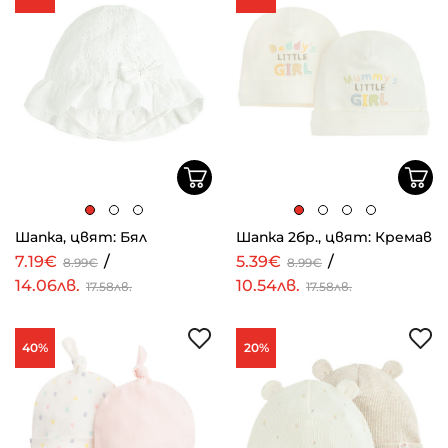
Шапка, цвят: Бял
Шапка 2бр., цвят: Кремав
7.19€
/
5.39€
/
8.99€
8.99€
14.06лв.
10.54лв.
17.58лв.
17.58лв.
40%
20%