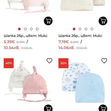
Шапка 2бр., цвят: Микс
Шапка 2бр., цвят: Микс
5.39€
/
7.19€
/
8.99€
8.99€
10.54лв.
14.06лв.
17.58лв.
17.58лв.
40%
50%