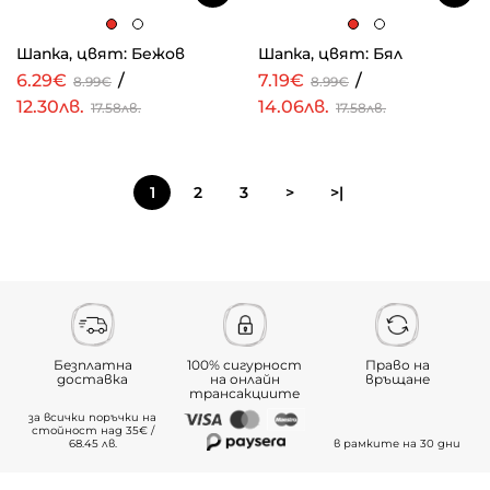
Шапка, цвят: Бежов
Шапка, цвят: Бял
6.29€
/
7.19€
/
8.99€
8.99€
12.30лв.
14.06лв.
17.58лв.
17.58лв.
1
2
3
>
>|
Безплатна
100% сигурност
Право на
доставка
на онлайн
връщане
трансакциите
за всички поръчки на
стойност над 35€ /
68.45 лв.
в рамките на 30 дни