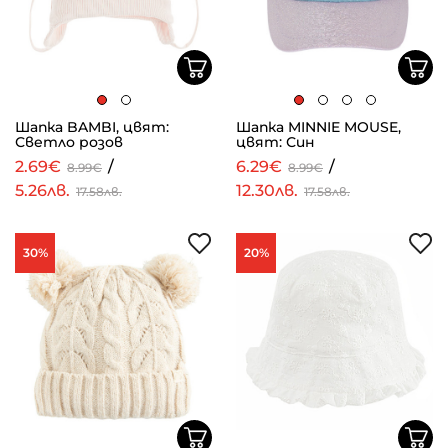
Шапка BAMBI, цвят:
Шапка MINNIE MOUSE,
Светло розов
цвят: Син
2.69€
/
6.29€
/
8.99€
8.99€
5.26лв.
12.30лв.
17.58лв.
17.58лв.
30%
20%