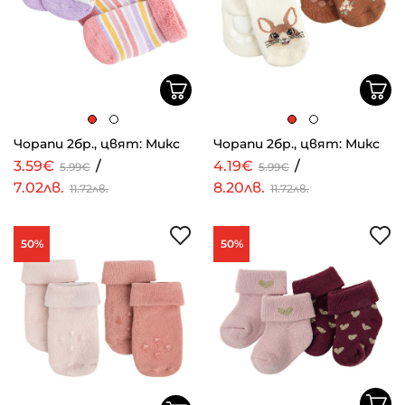
Чорапи 2бр., цвят: Микс
Чорапи 2бр., цвят: Микс
3.59€
/
4.19€
/
5.99€
5.99€
7.02лв.
8.20лв.
11.72лв.
11.72лв.
50%
50%