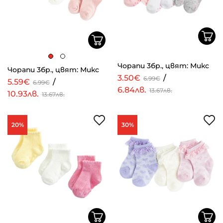
Чорапи 3бр., цвят: Микс
Чорапи 3бр., цвят: Микс
3.50€
/
6.99€
5.59€
/
6.99€
6.84лв.
13.67лв.
10.93лв.
13.67лв.
20%
30%