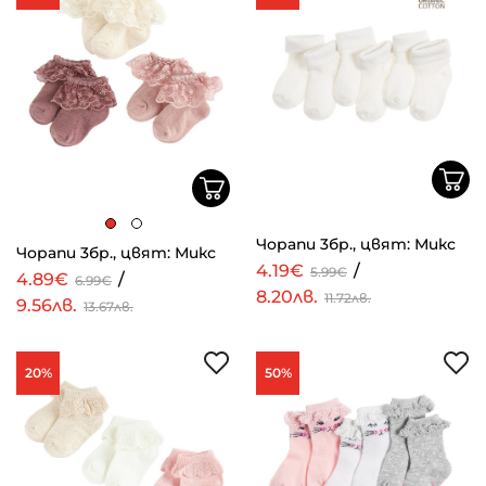
Чорапи 3бр., цвят: Микс
Чорапи 3бр., цвят: Микс
4.19€
/
5.99€
4.89€
/
6.99€
8.20лв.
11.72лв.
9.56лв.
13.67лв.
20%
50%