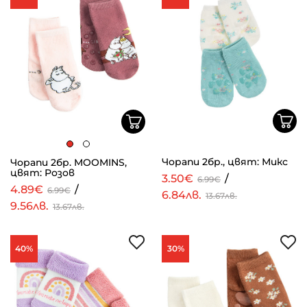
Чорапи 2бр., цвят: Микс
Чорапи 2бр. MOOMINS,
цвят: Розов
3.50€
/
6.99€
4.89€
/
6.99€
6.84лв.
13.67лв.
9.56лв.
13.67лв.
40%
30%