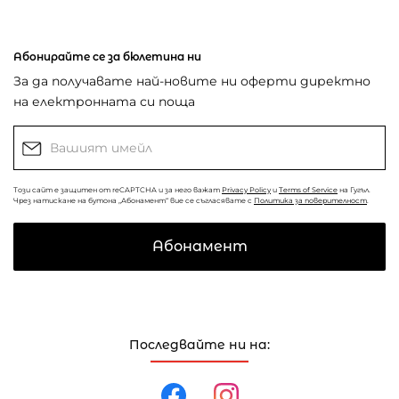
Абонирайте се за бюлетина ни
За да получавате най-новите ни оферти директно
на електронната си поща
Този сайт е защитен от reCAPTCHA и за него важат
Privacy Policy
и
Terms of Service
на Гугъл.
Чрез натискане на бутона „Абонамент“ вие се съгласявате с
Политика за поверителност
.
Абонамент
Последвайте ни на: