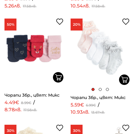
5.26лв.
10.54лв.
17.58лв.
17.58лв.
50%
20%
Чорапи 3бр., цвят: Микс
Чорапи 3бр., цвят: Микс
4.49€
/
8.99€
5.59€
/
6.99€
8.78лв.
17.58лв.
10.93лв.
13.67лв.
30%
30%