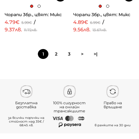
Чорапи 3бр., цвят: Микс
Чорапи 3бр., цвят: Микс
4.79€
/
4.89€
/
5.99€
6.99€
9.37лв.
9.56лв.
11.72лв.
13.67лв.
1
2
3
>
>|
Безплатна
100% сигурност
Право на
доставка
на онлайн
връщане
трансакциите
за всички поръчки на
стойност над 35€ /
68.45 лв.
в рамките на 30 дни