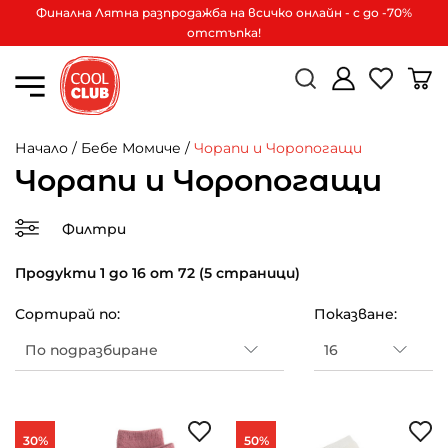
Финална Лятна разпродажба на всичко онлайн - с до -70%
отстъпка!
Начало
/
Бебе Момиче
/
Чорапи и Чоропогащи
Чорапи и Чоропогащи
Филтри
Продукти 1 до 16 от 72 (5 страници)
Сортирай по:
Показване:
30%
50%