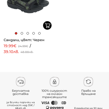
Сандали, цвят: Черен
19.99€
/
24.99€
39.10лв.
48.88лв.
Безплатна
100% сигурност
Право на
доставка
на онлайн
връщане
трансакциите
за всички поръчки на
стойност над 35€ /
68.45 лв.
в рамките на 30 дни