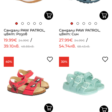
Сандали PAW PATROL,
Сандали PAW PATROL,
цвят: Розов
цвят: Син
19.99€
/
27.99€
/
24.99€
34.99€
39.10лв.
54.74лв.
48.88лв.
68.43лв.
40%
30%