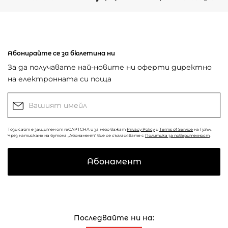
Абонирайте се за бюлетина ни
За да получавате най-новите ни оферти директно
на електронната си поща
Този сайт е защитен от reCAPTCHA и за него важат
Privacy Policy
и
Terms of Service
на Гугъл.
Чрез натискане на бутона „Абонамент“ вие се съгласявате с
Политика за поверителност
.
Абонамент
Последвайте ни на: