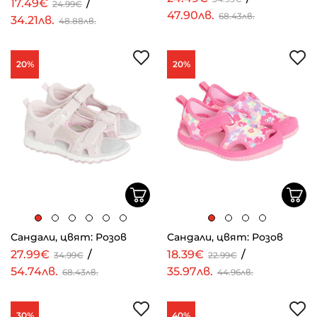
17.49€
/
24.99€
47.90лв.
68.43лв.
34.21лв.
48.88лв.
20%
20%
Сандали, цвят: Розов
Сандали, цвят: Розов
27.99€
/
18.39€
/
34.99€
22.99€
54.74лв.
35.97лв.
68.43лв.
44.96лв.
30%
40%