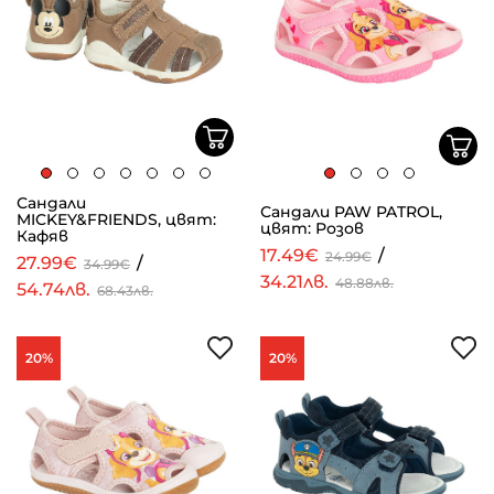
Сандали
Сандали PAW PATROL,
MICKEY&FRIENDS, цвят:
цвят: Розов
Кафяв
17.49€
/
24.99€
27.99€
/
34.99€
34.21лв.
48.88лв.
54.74лв.
68.43лв.
20%
20%