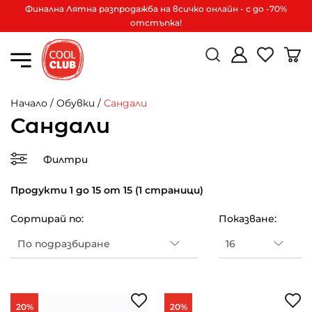
Финална Лятна разпродажба на всичко онлайн - с до -70%
отстъпка!
Начало
/
Обувки
/
Сандали
Сандали
Филтри
Продукти 1 до 15 от 15 (1 страници)
Сортирай по:
Показване:
20%
20%