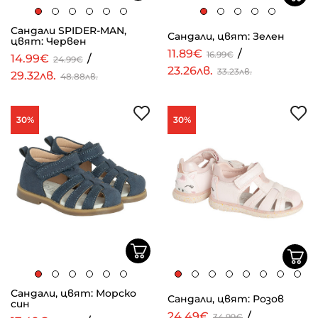
Сандали SPIDER-MAN,
Сандали, цвят: Зелен
цвят: Червен
11.89€
/
16.99€
14.99€
/
24.99€
23.26лв.
33.23лв.
29.32лв.
48.88лв.
30%
30%
Сандали, цвят: Морско
Сандали, цвят: Розов
син
24.49€
/
34.99€