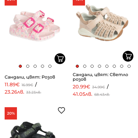
Сандали, цвят: Светло
Сандали, цвят: Розов
розов
11.89€
/
16.99€
20.99€
/
34.99€
23.26лв.
33.23лв.
41.05лв.
68.43лв.
20%