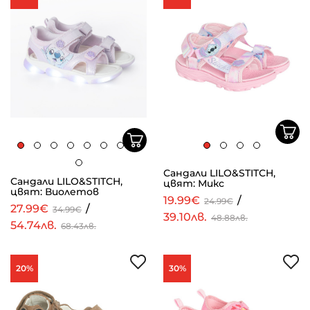
Сандали LILO&STITCH,
Сандали LILO&STITCH,
цвят: Микс
цвят: Виолетов
19.99€
/
24.99€
27.99€
/
34.99€
39.10лв.
48.88лв.
54.74лв.
68.43лв.
20%
30%