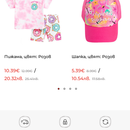
Пижама, цвят: Розов
Шапка, цвят: Розов
10.39€
/
5.39€
/
12.99€
8.99€
20.32лв.
10.54лв.
25.41лв.
17.58лв.