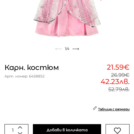
1
/4
21.59€
Карн. костюм
26.99€
Арт. номер: 6458852
42.23лв.
52.79лв.
Таблица с размери
Добави в количката