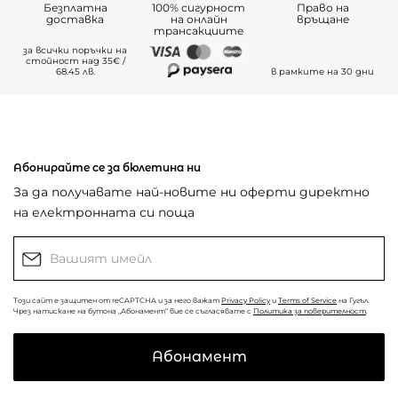
Безплатна
100% сигурност
Право на
доставка
на онлайн
връщане
трансакциите
за всички поръчки на
стойност над 35€ /
68.45 лв.
в рамките на 30 дни
Абонирайте се за бюлетина ни
За да получавате най-новите ни оферти директно
на електронната си поща
Този сайт е защитен от reCAPTCHA и за него важат
Privacy Policy
и
Terms of Service
на Гугъл.
Чрез натискане на бутона „Абонамент“ вие се съгласявате с
Политика за поверителност
.
Абонамент