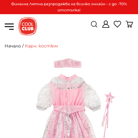
Финална Лятна разпродажба на всичко онлайн - с до -70%
отстъпка!
Начало
/
Карн. костюм