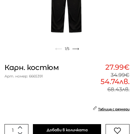
1
/5
27.99€
Карн. костюм
34.99€
Арт. номер: 6665391
54.74лв.
68.43лв.
Таблица с размери
Добави в количката