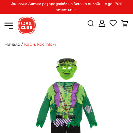
Финална Лятна разпродажба на всичко онлайн - с до -70%
отстъпка!
Начало
/
Карн. костюм