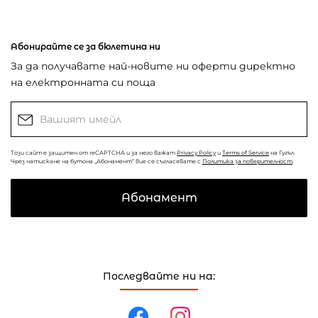
Абонирайте се за бюлетина ни
За да получавате най-новите ни оферти директно
на електронната си поща
Този сайт е защитен от reCAPTCHA и за него важат
Privacy Policy
и
Terms of Service
на Гугъл.
Чрез натискане на бутона „Абонамент“ вие се съгласявате с
Политика за поверителност
.
Абонамент
Последвайте ни на: