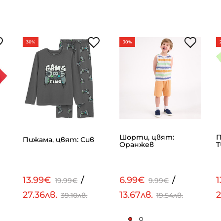
30%
30%
Шорти, цвят:
П
Пижама, цвят: Сив
Оранжев
T
13.99€
/
6.99€
/
1
19.99€
9.99€
27.36лв.
13.67лв.
2
39.10лв.
19.54лв.