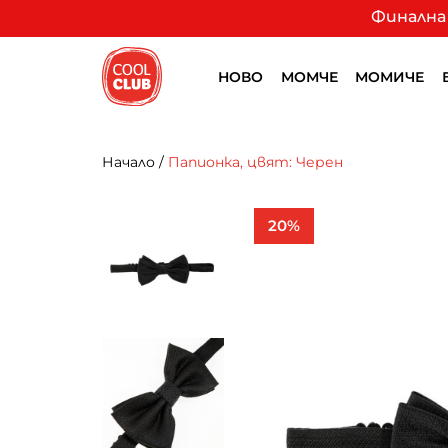
Финална 
НОВО
МОМЧЕ
МОМИЧЕ
Начало
/
Папионка, цвят: Черен
20%