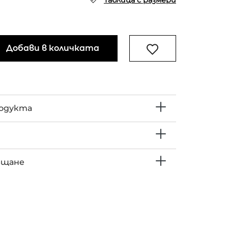
Таблица с размери
Добави в количката
родукта
ъщане