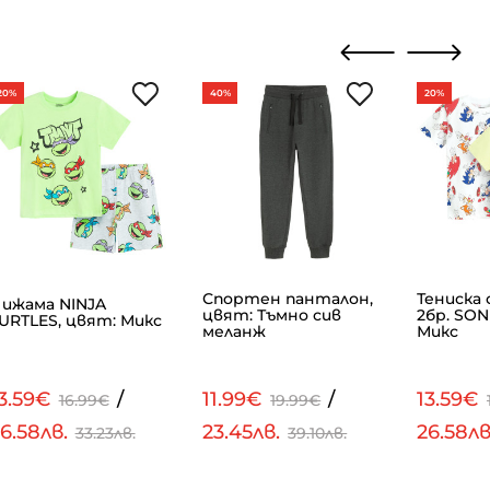
20%
40%
20%
Спортен панталон,
Тениска 
ижама NINJA
цвят: Тъмно сив
2бр. SON
URTLES, цвят: Микс
меланж
Микс
3.59€
/
11.99€
/
13.59€
16.99€
19.99€
6.58лв.
23.45лв.
26.58л
33.23лв.
39.10лв.