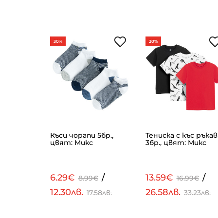
30%
20%
. PAW
Къси чорапи 5бр.,
Тениска с къс ръкав
ят: Микс
цвят: Микс
3бр., цвят: Микс
/
6.29€
/
13.59€
/
€
8.99€
16.99€
12.30лв.
26.58лв.
.54лв.
17.58лв.
33.23лв.