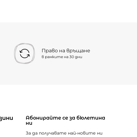
Право на връщане
в рамките на 30 дни
зини
Абонирайте се за бюлетина
ни
За да получавате най-новите ни