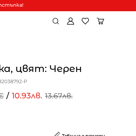
отстъпка!
а, цвят: Черен
B2038792-P
/
10.93лв.
€
13.67лв.