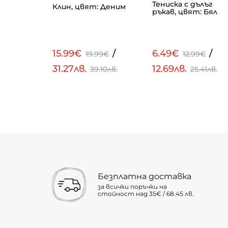
2бр.,
Тениска с дълъг
Клин, цвят: Деним
ръкав, цвят: Бял
/
15.99€
/
6.49€
/
€
19.99€
12.99€
31.27лв.
12.69лв.
54лв.
39.10лв.
25.41лв.
Безплатна доставка
за всички поръчки на
стойност над 35€ / 68.45 лв.