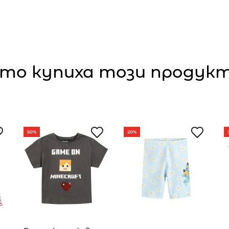
то купиха този продукт,
50%
20%