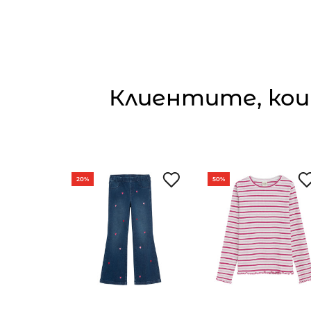
Клиентите, кои
20%
50%