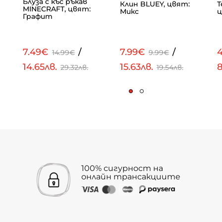
Блуза с къс ръкав
Клин BLUEY, цвят:
Т
MINECRAFT, цвят:
Микс
ц
Графит
7.49€
/
7.99€
/
14.99€
9.99€
14.65лв.
15.63лв.
8
29.32лв.
19.54лв.
100% сигурност на
онлайн трансакциите