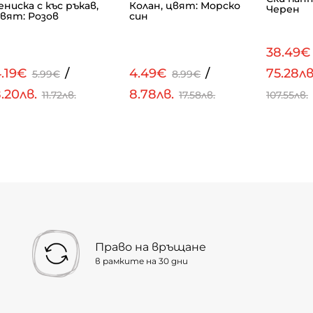
ениска с къс ръкав,
Колан, цвят: Морско
Черен
вят: Розов
син
38.49
4.19€
/
4.49€
/
75.28лв
5.99€
8.99€
.20лв.
8.78лв.
11.72лв.
17.58лв.
107.55лв.
Право на връщане
в рамките на 30 дни