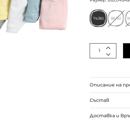
Размер: Височина 
74/80
86/92
9
Описание на п
Състав
Доставка и Вр