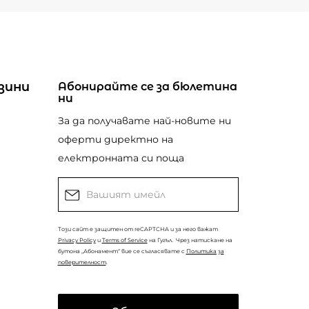
зини
Абонирайте се за бюлетина
ни
За да получавате най-новите ни
оферти директно на
електронната си поща
Този сайт е защитен от reCAPTCHA и за него важат
Privacy Policy
и
Terms of Service
на Гугъл.
Чрез натискане на
бутона „Абонамент“ вие се съгласявате с
Политика за
поверителност
.