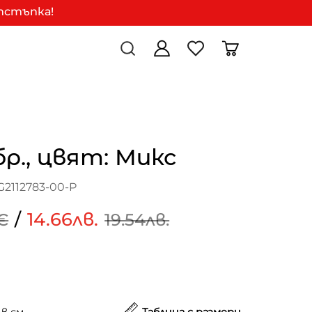
отстъпка!
бр., цвят: Микс
2112783-00-P
/
14.66лв.
€
19.54лв.