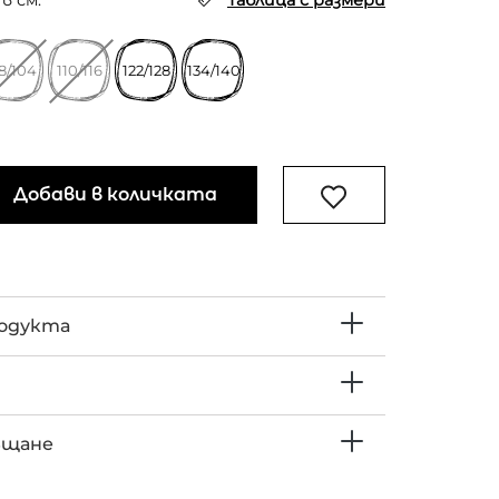
в см.
Таблица с размери
8/104
110/116
122/128
134/140
Добави в количката
родукта
ъщане