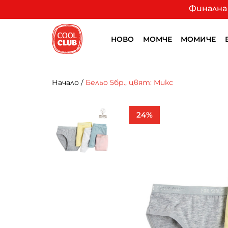
Финална 
НОВО
МОМЧЕ
МОМИЧЕ
Начало
/
Бельо 5бр., цвят: Микс
24%