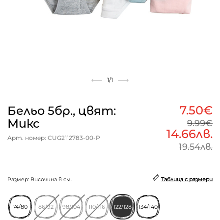
1
/1
7.50€
Бельо 5бр., цвят:
Микс
9.99€
14.66лв.
Арт. номер: CUG2112783-00-P
19.54лв.
Размер: Височина в см.
Таблица с размери
74/80
86/92
98/104
110/116
122/128
134/140