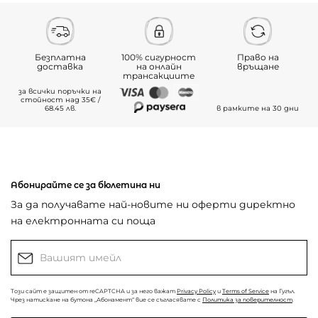
Безплатна
100% сигурност
Право на
доставка
на онлайн
връщане
трансакциите
за всички поръчки на
стойност над 35€ /
68.45 лв.
в рамките на 30 дни
Абонирайте се за бюлетина ни
За да получавате най-новите ни оферти директно
на електронната си поща
Този сайт е защитен от reCAPTCHA и за него важат
Privacy Policy
и
Terms of Service
на Гугъл.
Чрез натискане на бутона „Абонамент“ вие се съгласявате с
Политика за поверителност
.