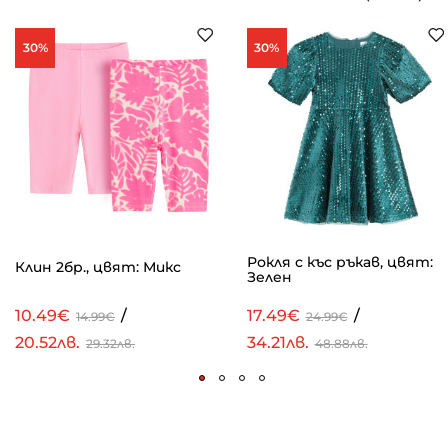
30%
30%
Рокля с къс ръкав, цвят:
Клин 2бр., цвят: Микс
Зелен
10.49€
/
17.49€
/
14.99€
24.99€
20.52лв.
34.21лв.
29.32лв.
48.88лв.