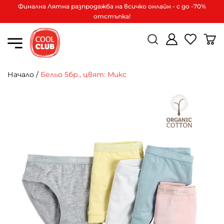
Финална Лятна разпродажба на всичко онлайн - с до -70%
отстъпка!
Начало
/
Бельо 5бр., цвят: Микс