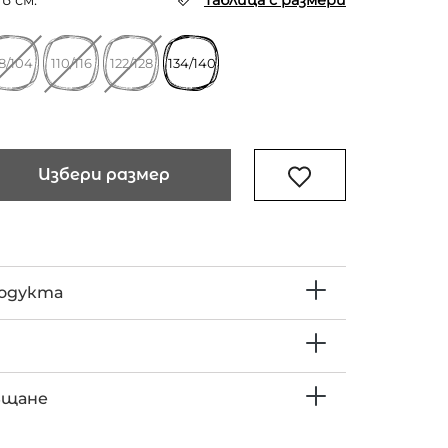
в см.
Таблица с размери
8/104
110/116
122/128
134/140
Избери размер
родукта
ъщане