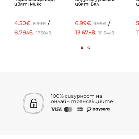
цвят: Микс
цвят: Бял
ц
4.50€
/
6.99€
/
8.99€
9.99€
8.79лв.
13.67лв.
1
17.58лв.
19.54лв.
100% сигурност на
онлайн трансакциите