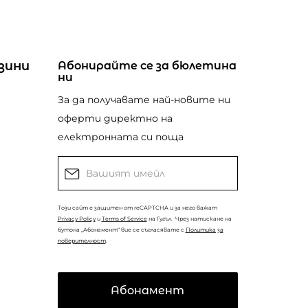
зини
Абонирайте се за бюлетина
ни
За да получавате най-новите ни
оферти директно на
електронната си поща
Този сайт е защитен от reCAPTCHA и за него важат
Privacy Policy
и
Terms of Service
на Гугъл.
Чрез натискане на
бутона „Абонамент“ вие се съгласявате с
Политика за
поверителност
.
Абонамент