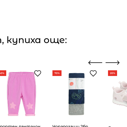
 купиха още:
40%
70%
20%
портен панталон,
Чорапогащи 2бр.,