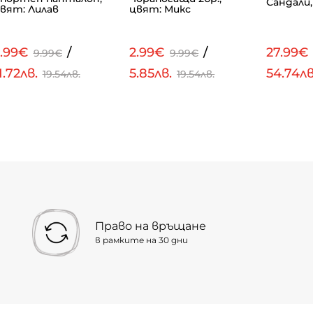
Сандали,
вят: Лилав
цвят: Микс
5.99€
/
2.99€
/
27.99€
9.99€
9.99€
1.72лв.
5.85лв.
54.74л
19.54лв.
19.54лв.
Право на връщане
в рамките на 30 дни