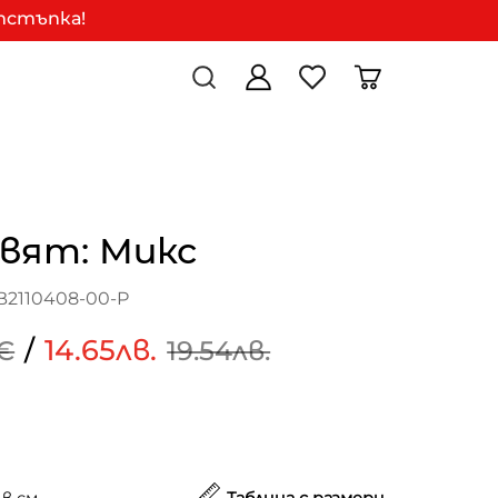
отстъпка!
цвят: Микс
B2110408-00-P
/
14.65лв.
€
19.54лв.