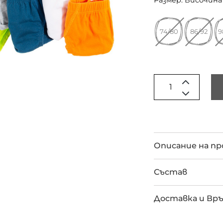
Размер: Височина 
74/80
86/92
9
Описание на п
Състав
Доставка и Вр