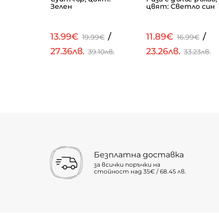
Зелен
цвят: Светло син
/
13.99€
/
11.89€
/
€
19.99€
16.99€
27.36лв.
23.26лв.
.58лв.
39.10лв.
33.23лв.
Безплатна доставка
за всички поръчки на
стойност над 35€ / 68.45 лв.