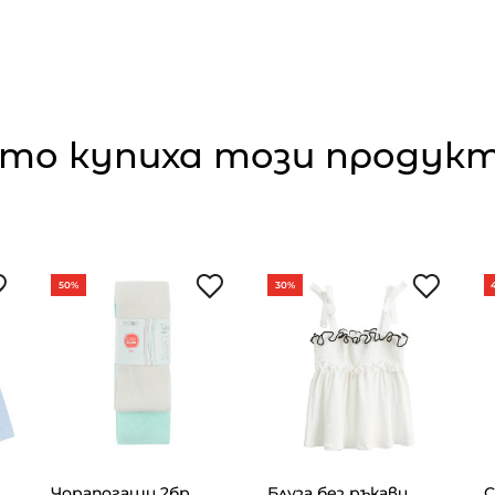
то купиха този продукт,
50%
30%
Чорапогащи 2бр.,
Блуза без ръкави,
С