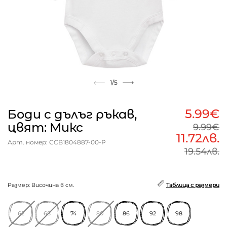
1
/5
5.99€
Боди с дълъг ръкав,
цвят: Микс
9.99€
11.72лв.
Арт. номер: CCB1804887-00-P
19.54лв.
Размер: Височина в см.
Таблица с размери
62
68
74
80
86
92
98