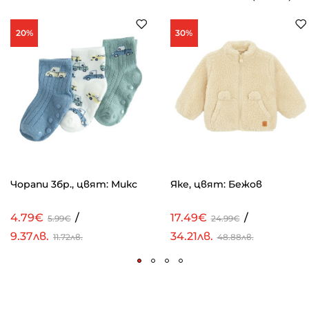
20%
30%
Чорапи 3бр., цвят: Микс
Яке, цвят: Бежов
4.79€
/
17.49€
/
5.99€
24.99€
9.37лв.
34.21лв.
11.72лв.
48.88лв.