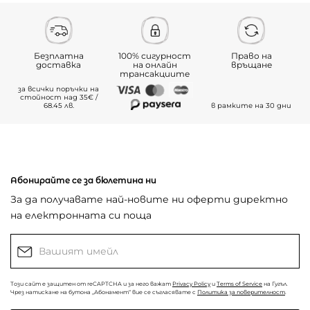
Безплатна
100% сигурност
Право на
доставка
на онлайн
връщане
трансакциите
за всички поръчки на
стойност над 35€ /
68.45 лв.
в рамките на 30 дни
Абонирайте се за бюлетина ни
За да получавате най-новите ни оферти директно
на електронната си поща
Този сайт е защитен от reCAPTCHA и за него важат
Privacy Policy
и
Terms of Service
на Гугъл.
Чрез натискане на бутона „Абонамент“ вие се съгласявате с
Политика за поверителност
.