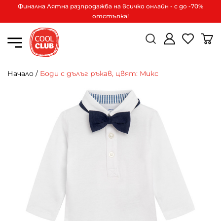
Финална Лятна разпродажба на всичко онлайн - с до -70%
отстъпка!
Начало
/
Боди с дълъг ръкав, цвят: Микс