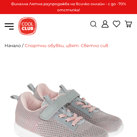
Финална Лятна разпродажба на всичко онлайн - с до -70%
отстъпка!
Начало
/
Спортни обувки, цвят: Светло сив