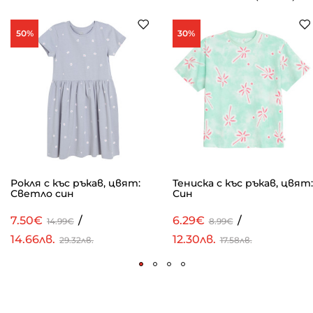
50%
30%
Рокля с къс ръкав, цвят:
Тениска с къс ръкав, цвят:
Светло син
Син
7.50€
/
6.29€
/
14.99€
8.99€
14.66лв.
12.30лв.
29.32лв.
17.58лв.