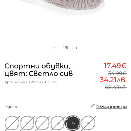
1
/6
17.49€
Спортни обувки,
цвят: Светло сив
34.99€
34.21лв.
Арт. номер: TRV3S22-CG529
68.43лв.
Размер
Таблица с размери
31
32
33
34
35
36