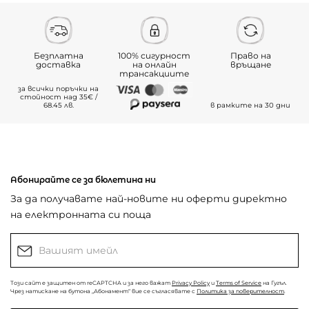
Безплатна
100% сигурност
Право на
доставка
на онлайн
връщане
трансакциите
за всички поръчки на
стойност над 35€ /
68.45 лв.
в рамките на 30 дни
Абонирайте се за бюлетина ни
За да получавате най-новите ни оферти директно
на електронната си поща
Този сайт е защитен от reCAPTCHA и за него важат
Privacy Policy
и
Terms of Service
на Гугъл.
Чрез натискане на бутона „Абонамент“ вие се съгласявате с
Политика за поверителност
.