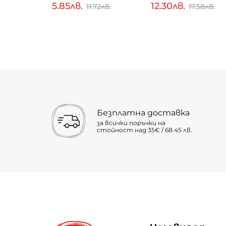
5.85лв.
12.30лв.
7.99лв.
11.72лв.
17.58лв.
Безплатна доставка
за всички поръчки на
стойност над 35€ / 68.45 лв.