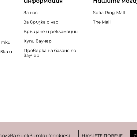
Информация
Нашите мага
За нас
Sofia Ring Mall
За връзка с нас
The Mall
Връщане и рекламации
Купи ваучер
итки
Проверка на баланс по
вка и
ваучер
бисквитки
ползва бисквитки (cookies).
НАУЧЕТЕ ПОВЕЧЕ
С