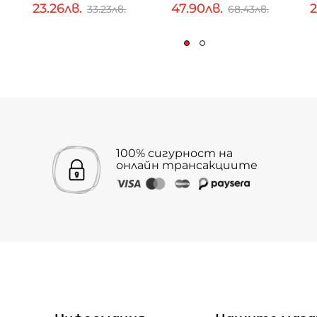
23.26лв.
47.90лв.
2
33.23лв.
68.43лв.
100% сигурност на
онлайн трансакциите