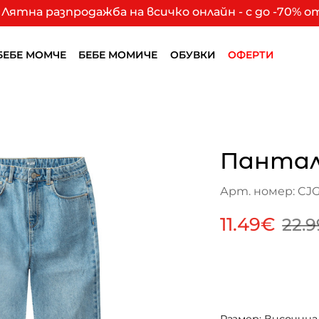
Лятна разпродажба на всичко онлайн - с до -70% 
БЕБЕ МОМЧЕ
БЕБЕ МОМИЧЕ
ОБУВКИ
ОФЕРТИ
Пантал
Арт. номер: CJ
11.49€
22.