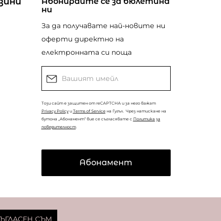
зини
Абонирайте се за бюлетина
ни
За да получавате най-новите ни
оферти директно на
електронната си поща
Този сайт е защитен от reCAPTCHA и за него важат
Privacy Policy
и
Terms of Service
на Гугъл.
Чрез натискане на
бутона „Абонамент“ вие се съгласявате с
Политика за
поверителност
.
Абонамент
© Copyright
Coolclub
2022. Всички права запазени.
ЪГЛАСЕН СЪМ