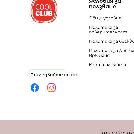
Условия за
ползване
Общи условия
Политика за
поверителност
Политика за бискв
Политика за Доста
Връщане
Карта на сайта
Последвайте ни на:
Политика за поверителност
Политика за 
Този сайт из