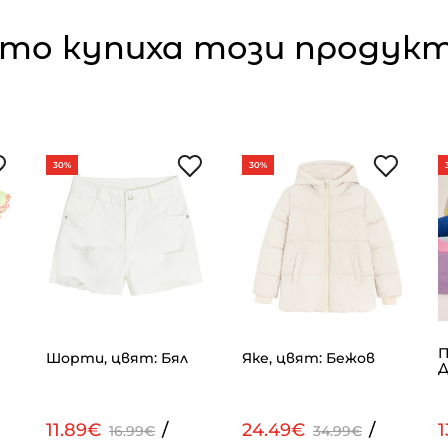
то купиха този продукт,
30%
30%
П
Шорти, цвят: Бял
Яке, цвят: Бежов
Д
11.89€
/
24.49€
/
16.99€
34.99€