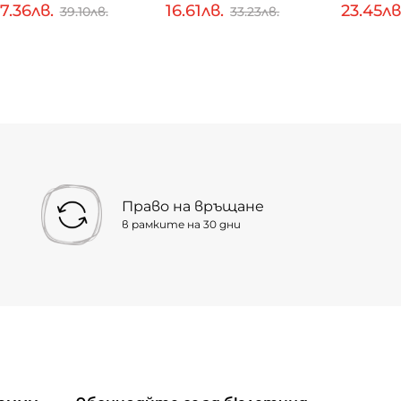
7.36лв.
16.61лв.
23.45лв
39.10лв.
33.23лв.
Право на връщане
в рамките на 30 дни