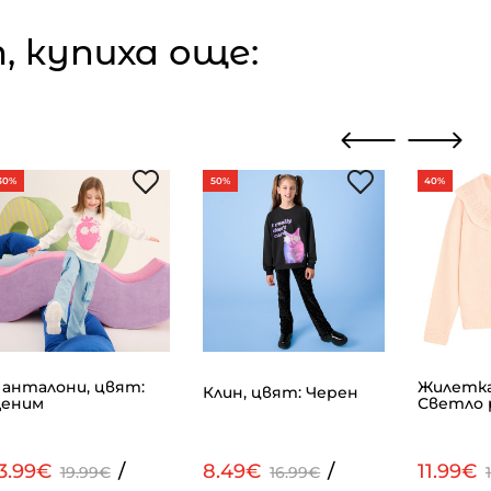
 купиха още:
30%
50%
40%
анталони, цвят:
Жилетка
Клин, цвят: Черен
еним
Светло 
13.99€
/
8.49€
/
11.99€
19.99€
16.99€