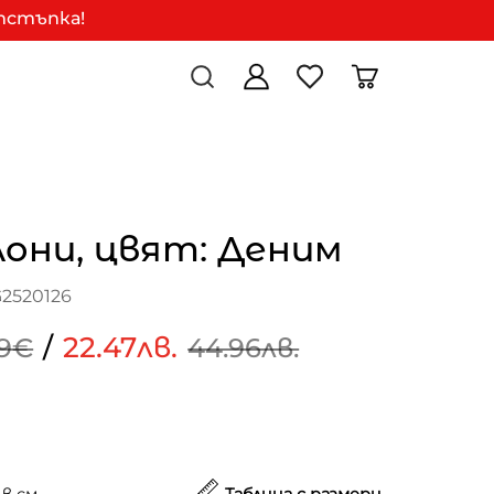
отстъпка!
они, цвят: Деним
G2520126
/
22.47лв.
99€
44.96лв.