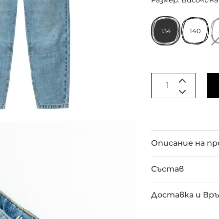
Размер: Височина 
134
140
Описание на п
Състав
Доставка и Вр