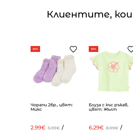
Клиентите, кои
50%
30%
цвят:
Чорапи 2бр., цвят:
Блуза с къс ръкав,
Микс
цвят: Жълт
/
2.99€
/
6.29€
/
.99€
5.99€
8.99€