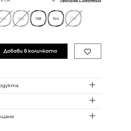
в см.
Таблица с размери
146
152
158
164
170
Добави в количката
родукта
ъщане