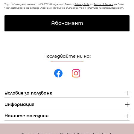
Този сайт е защитен от reCAPTCHA и за него важат
Privacy Policy
и
Terms of Service
на Гугъл.
Чрез натискане на бутона „Абонамент“ вие се съгласявате с
Политика за поверителност
.
Абонамент
Последвайте ни на:
Условия за ползване
Информация
Нашите магазини