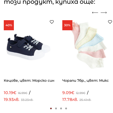
този продукт, купиха още:
40%
30%
Кецове, цвят: Морско син
Чорапи 7бр., цвят: Микс
10.19€
/
9.09€
/
16.99€
12.99€
19.93лв.
17.78лв.
33.23лв.
25.41лв.