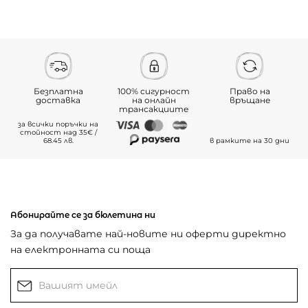
Безплатна
100% сигурност
Право на
доставка
на онлайн
връщане
трансакциите
за всички поръчки на
стойност над 35€ /
68.45 лв.
в рамките на 30 дни
Абонирайте се за бюлетина ни
За да получавате най-новите ни оферти директно
на електронната си поща