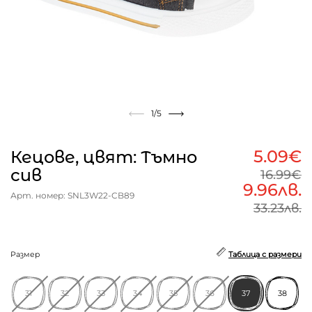
1
/5
5.09€
Кецове, цвят: Тъмно
сив
16.99€
9.96лв.
Арт. номер: SNL3W22-CB89
33.23лв.
Размер
Таблица с размери
31
32
33
34
35
36
37
38