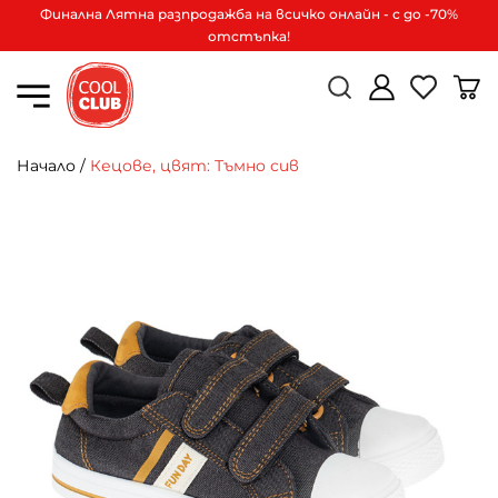
Финална Лятна разпродажба на всичко онлайн - с до -70%
отстъпка!
Начало
/
Кецове, цвят: Тъмно сив