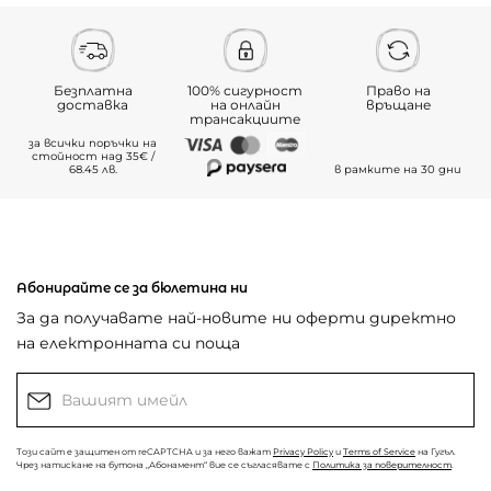
Безплатна
100% сигурност
Право на
доставка
на онлайн
връщане
трансакциите
за всички поръчки на
стойност над 35€ /
68.45 лв.
в рамките на 30 дни
Абонирайте се за бюлетина ни
За да получавате най-новите ни оферти директно
на електронната си поща
Този сайт е защитен от reCAPTCHA и за него важат
Privacy Policy
и
Terms of Service
на Гугъл.
Чрез натискане на бутона „Абонамент“ вие се съгласявате с
Политика за поверителност
.