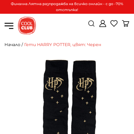
Финална Лятна разпродажба на всичко онлайн - с до -70%
отстъпка!
Начало
/
Гети HARRY POTTER, цвят: Черен