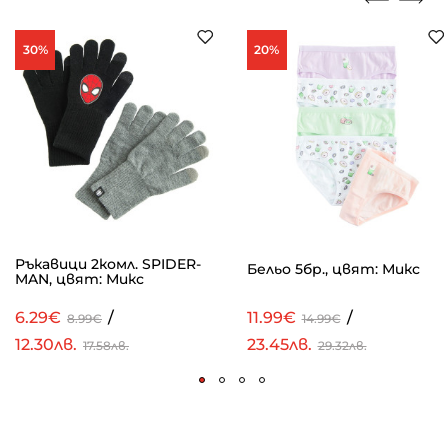
30%
20%
Ръкавици 2комл. SPIDER-
Бельо 5бр., цвят: Микс
MAN, цвят: Микс
6.29€
/
11.99€
/
8.99€
14.99€
12.30лв.
23.45лв.
17.58лв.
29.32лв.