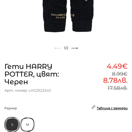
1
/2
4.49€
Гети HARRY
POTTER, цвят:
8.99€
8.78лв.
Черен
17.58лв.
Арт. номер: LHG2522242
Размер
Таблица с размери
S
M