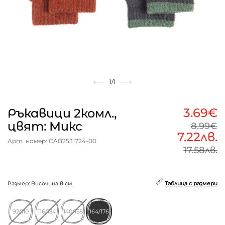
1
/1
3.69€
Ръкавици 2комл.,
цвят: Микс
8.99€
7.22лв.
Арт. номер: CAB2531724-00
17.58лв.
Размер: Височина в см.
Таблица с размери
92/110
116/134
140/158
164/176