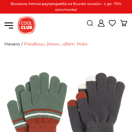
Финална Лятна разпродажба на всичко онлайн - с до -70%
отстъпка!
Начало
/
Ръкавици 2комл., цвят: Микс