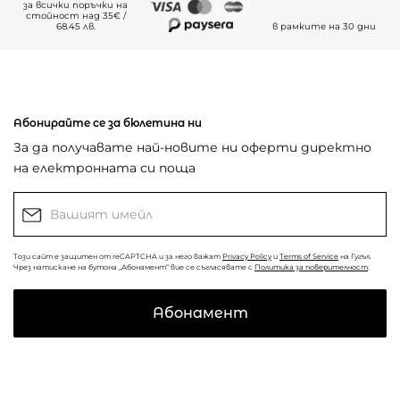
за всички поръчки на
стойност над 35€ /
68.45 лв.
в рамките на 30 дни
Абонирайте се за бюлетина ни
За да получавате най-новите ни оферти директно
на електронната си поща
Този сайт е защитен от reCAPTCHA и за него важат
Privacy Policy
и
Terms of Service
на Гугъл.
Чрез натискане на бутона „Абонамент“ вие се съгласявате с
Политика за поверителност
.
Абонамент