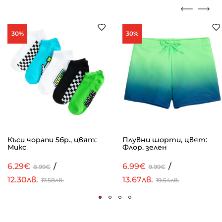
30%
30%
Къси чорапи 5бр., цвят:
Плувни шорти, цвят:
Микс
Флор. зелен
6.29€
/
6.99€
/
8.99€
9.99€
12.30лв.
13.67лв.
17.58лв.
19.54лв.