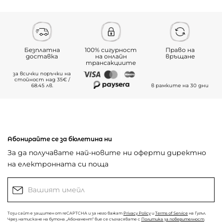
Безплатна
100% сигурност
Право на
доставка
на онлайн
връщане
трансакциите
за всички поръчки на
стойност над 35€ /
68.45 лв.
в рамките на 30 дни
Абонирайте се за бюлетина ни
За да получавате най-новите ни оферти директно
на електронната си поща
Този сайт е защитен от reCAPTCHA и за него важат
Privacy Policy
и
Terms of Service
на Гугъл.
Чрез натискане на бутона „Абонамент“ вие се съгласявате с
Политика за поверителност
.