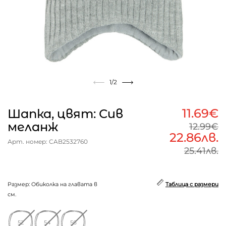
1
/2
11.69€
Шапка, цвят: Сив
меланж
12.99€
22.86лв.
Арт. номер: CAB2532760
25.41лв.
Размер: Обиколка на главата в
Таблица с размери
см.
52
54
56