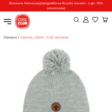
Финална Лятна разпродажба на всичко онлайн - с до -70%
отстъпка!
Начало
/
Шапка, цвят: Сив меланж