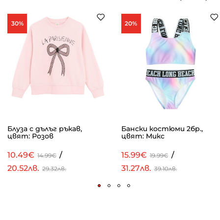
30%
20%
Блуза с дълъг ръкав,
Бански костюми 2бр.,
цвят: Розов
цвят: Микс
10.49€
/
15.99€
/
14.99€
19.99€
20.52лв.
31.27лв.
29.32лв.
39.10лв.