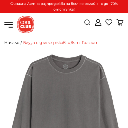
Финална Лятна разпродажба на всичко онлайн - с до -70%
отстъпка!
Начало
/
Блуза с дълъг ръкав, цвят: Графит