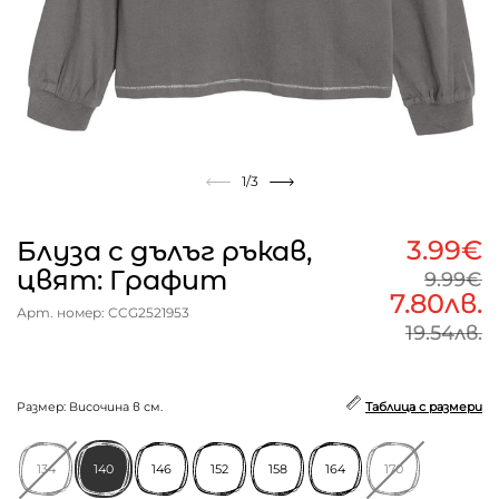
1
/3
3.99€
Блуза с дълъг ръкав,
цвят: Графит
9.99€
7.80лв.
Арт. номер: CCG2521953
19.54лв.
Размер: Височина в см.
Таблица с размери
134
140
146
152
158
164
170