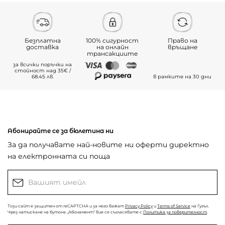
Безплатна
100% сигурност
Право на
доставка
на онлайн
връщане
трансакциите
за всички поръчки на
стойност над 35€ /
68.45 лв.
в рамките на 30 дни
Абонирайте се за бюлетина ни
За да получавате най-новите ни оферти директно
на електронната си поща
Този сайт е защитен от reCAPTCHA и за него важат
Privacy Policy
и
Terms of Service
на Гугъл.
Чрез натискане на бутона „Абонамент“ вие се съгласявате с
Политика за поверителност
.