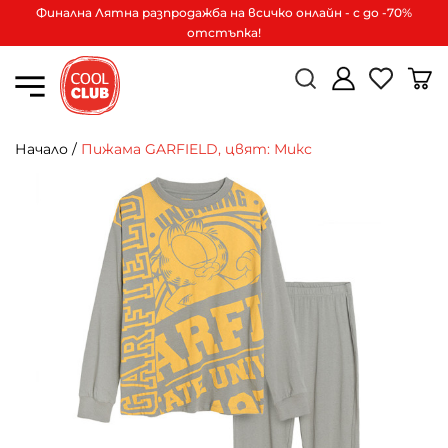
Финална Лятна разпродажба на всичко онлайн - с до -70%
отстъпка!
Начало
/
Пижама GARFIELD, цвят: Микс