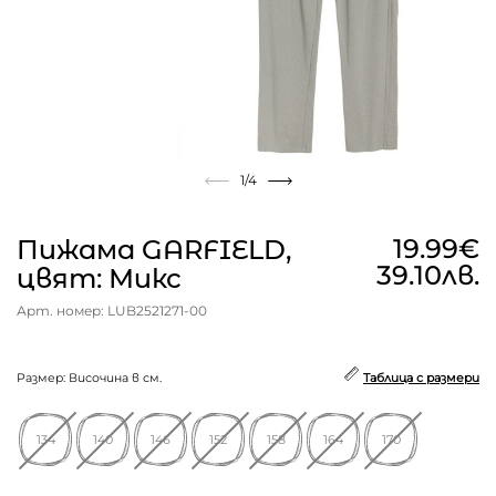
1
/4
19.99€
Пижама GARFIELD,
39.10лв.
цвят: Микс
Арт. номер: LUB2521271-00
Размер: Височина в см.
Таблица с размери
134
140
146
152
158
164
170