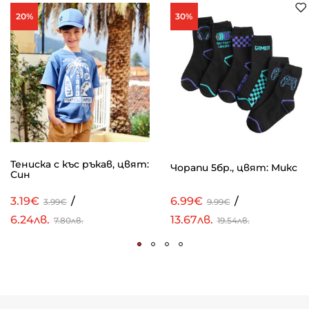
20%
30%
Тениска с къс ръкав, цвят:
Чорапи 5бр., цвят: Микс
Син
3.19€
/
6.99€
/
3.99€
9.99€
6.24лв.
13.67лв.
7.80лв.
19.54лв.