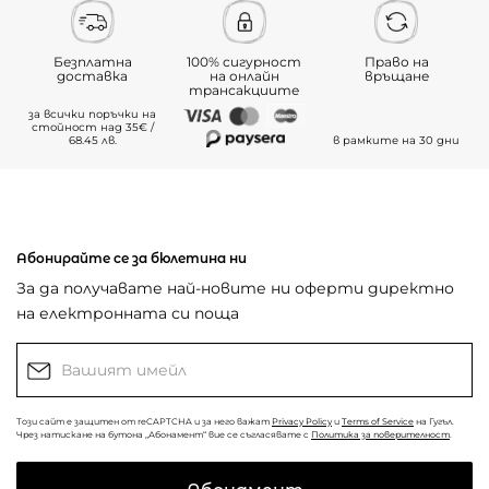
Безплатна
100% сигурност
Право на
доставка
на онлайн
връщане
трансакциите
за всички поръчки на
стойност над 35€ /
68.45 лв.
в рамките на 30 дни
Абонирайте се за бюлетина ни
За да получавате най-новите ни оферти директно
на електронната си поща
Този сайт е защитен от reCAPTCHA и за него важат
Privacy Policy
и
Terms of Service
на Гугъл.
Чрез натискане на бутона „Абонамент“ вие се съгласявате с
Политика за поверителност
.