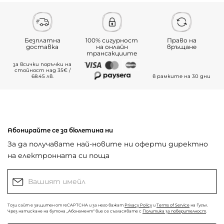
Безплатна
100% сигурност
Право на
доставка
на онлайн
връщане
трансакциите
за всички поръчки на
стойност над 35€ /
68.45 лв.
в рамките на 30 дни
Абонирайте се за бюлетина ни
За да получавате най-новите ни оферти директно
на електронната си поща
Този сайт е защитен от reCAPTCHA и за него важат
Privacy Policy
и
Terms of Service
на Гугъл.
Чрез натискане на бутона „Абонамент“ вие се съгласявате с
Политика за поверителност
.