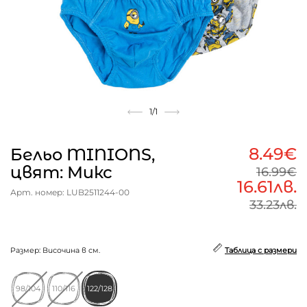
1
/1
8.49€
Бельо MINIONS,
цвят: Микс
16.99€
16.61лв.
Арт. номер: LUB2511244-00
33.23лв.
Размер: Височина в см.
Таблица с размери
98/104
110/116
122/128