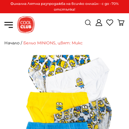
Финална Лятна разпродажба на всичко онлайн - с до -70%
отстъпка!
Начало
/
Бельо MINIONS, цвят: Микс