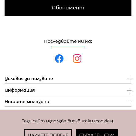
Абонамент
Последвайте ни на:
Условия за ползване
Информация
Нашите магазини
Този сайт използва бисквитки (cookies).
Политика за поверителност
Политика за бисквитки
Фиксиран курс за превалутиране: 1 EUR = 1,95583 BGN
НАУЧЕТЕ ПОВЕЧЕ
СЪГЛАСЕН СЪМ