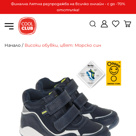
Финална Лятна разпродажба на всичко онлайн - с до -70%
отстъпка!
Начало
/
Високи обувки, цвят: Морско син