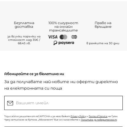
Безплатна
100% сигурност
Право на
доставка
на онлайн
връщане
трансакциите
за всички поръчки на
стойност над 35€ /
68.45 лв.
в рамките на 30 дни
Абонирайте се за бюлетина ни
За да получавате най-новите ни оферти директно
на електронната си поща
Този сайт е защитен от reCAPTCHA и за него важат
Privacy Policy
и
Terms of Service
на Гугъл.
Чрез натискане на бутона „Абонамент“ вие се съгласявате с
Политика за поверителност
.