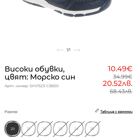
1
/1
10.49€
Високи обувки,
цвят: Морско син
34.99€
20.52лв.
Арт. номер: SHV1S23-CB650
68.43лв.
Размер
Таблица с размери
20
21
22
23
24
25