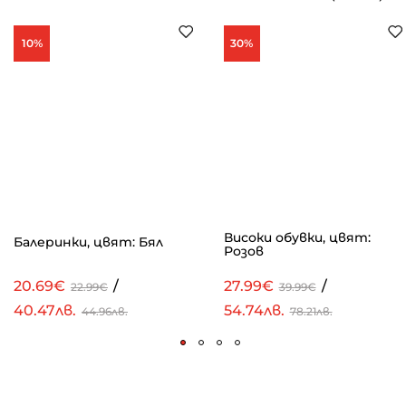
10%
30%
Високи обувки, цвят:
Балеринки, цвят: Бял
Розов
20.69€
/
27.99€
/
22.99€
39.99€
40.47лв.
54.74лв.
44.96лв.
78.21лв.