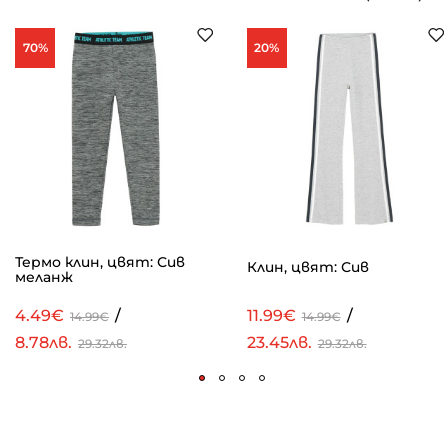
70%
20%
Термо клин, цвят: Сив
Клин, цвят: Сив
меланж
4.49€
/
11.99€
/
14.99€
14.99€
8.78лв.
23.45лв.
29.32лв.
29.32лв.