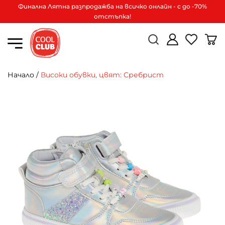
Финална Лятна разпродажба на всичко онлайн - с до -70%
отстъпка!
Начало
/
Високи обувки, цвят: Сребрист