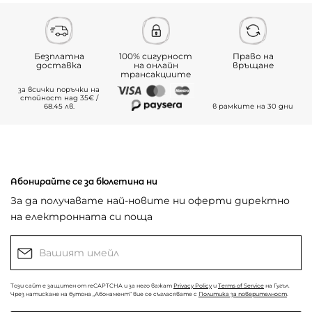
Безплатна
100% сигурност
Право на
доставка
на онлайн
връщане
трансакциите
за всички поръчки на
стойност над 35€ /
68.45 лв.
в рамките на 30 дни
Абонирайте се за бюлетина ни
За да получавате най-новите ни оферти директно
на електронната си поща
Този сайт е защитен от reCAPTCHA и за него важат
Privacy Policy
и
Terms of Service
на Гугъл.
Чрез натискане на бутона „Абонамент“ вие се съгласявате с
Политика за поверителност
.