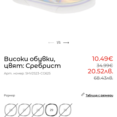
1
/5
10.49€
Високи обувки,
цвят: Сребрист
34.99€
20.52лв.
Арт. номер: SHV2S23-CG625
68.43лв.
Размер
Таблица с размери
26
27
28
29
30