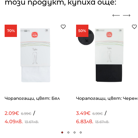
този продукт, купиха още:
70%
50%
Чорапогащи, цвят: Бял
Чорапогащи, цвят: Черен
2.09€
/
3.49€
/
6.99€
6.99€
4.09лв.
6.83лв.
13.67лв.
13.67лв.