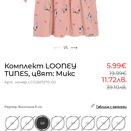
1
/5
5.99€
Комплект LOONEY
TUNES, цвят: Микс
19.99€
11.72лв.
Арт. номер: LCG2601270-00
39.10лв.
Размер: Височина в см.
Таблица с размери
56
62
68
74
80
86
92
98