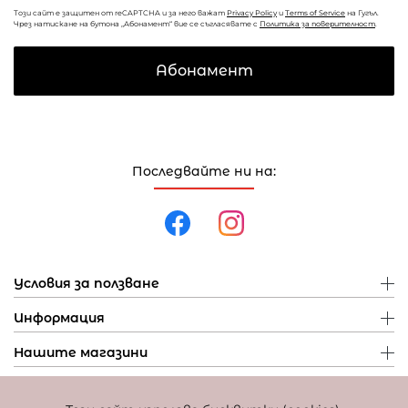
Този сайт е защитен от reCAPTCHA и за него важат
Privacy Policy
и
Terms of Service
на Гугъл.
Чрез натискане на бутона „Абонамент“ вие се съгласявате с
Политика за поверителност
.
Абонамент
Последвайте ни на:
Условия за ползване
Информация
Нашите магазини