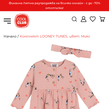
Финална Лятна разпродажба на всичко онлайн - с до -70%
отстъпка!
Начало
/
Комплект LOONEY TUNES, цвят: Микс