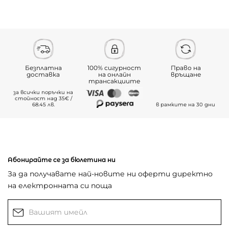
Безплатна
100% сигурност
Право на
доставка
на онлайн
връщане
трансакциите
за всички поръчки на
стойност над 35€ /
68.45 лв.
в рамките на 30 дни
Абонирайте се за бюлетина ни
За да получавате най-новите ни оферти директно
на електронната си поща