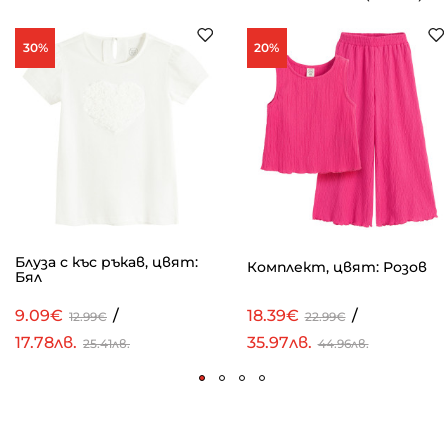
30%
20%
Блуза с къс ръкав, цвят:
Комплект, цвят: Розов
Бял
9.09€
/
18.39€
/
12.99€
22.99€
17.78лв.
35.97лв.
25.41лв.
44.96лв.