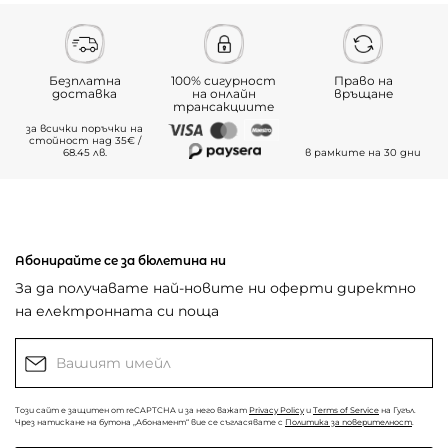
Безплатна
100% сигурност
Право на
доставка
на онлайн
връщане
трансакциите
за всички поръчки на
стойност над 35€ /
68.45 лв.
в рамките на 30 дни
Абонирайте се за бюлетина ни
За да получавате най-новите ни оферти директно
на електронната си поща
Този сайт е защитен от reCAPTCHA и за него важат
Privacy Policy
и
Terms of Service
на Гугъл.
Чрез натискане на бутона „Абонамент“ вие се съгласявате с
Политика за поверителност
.