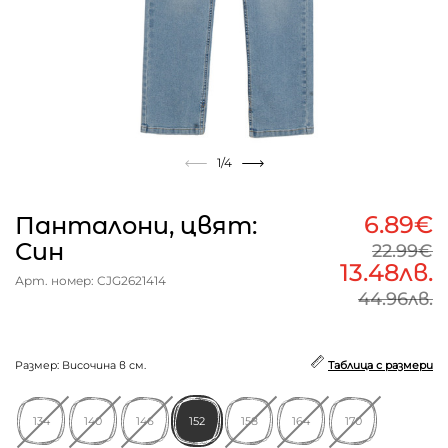
1
/4
6.89€
Панталони, цвят:
Син
22.99€
13.48лв.
Арт. номер: CJG2621414
44.96лв.
Размер: Височина в см.
Таблица с размери
134
140
146
152
158
164
170