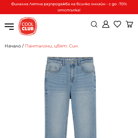
Финална Лятна разпродажба на всичко онлайн - с до -70%
отстъпка!
Начало
/
Панталони, цвят: Син