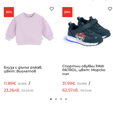
30%
20%
Спортни обувки PAW
Блуза с дълъг ръкав,
PATROL, цвят: Морско
цвят: Виолетов
син
11.89€
/
31.99€
/
16.99€
39.99€
23.26лв.
62.57лв.
33.23лв.
78.21лв.