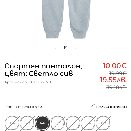
1
/1
10.00€
Спортен панталон,
цвят: Светло сив
19.99€
19.55лв.
Арт. номер: CCB2622570
39.10лв.
Размер: Височина в см.
Таблица с размери
134
140
146
152
158
164
170