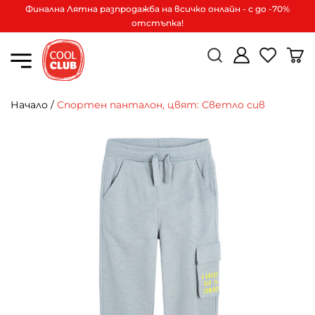
Финална Лятна разпродажба на всичко онлайн - с до -70%
отстъпка!
Начало
/
Спортен панталон, цвят: Светло сив