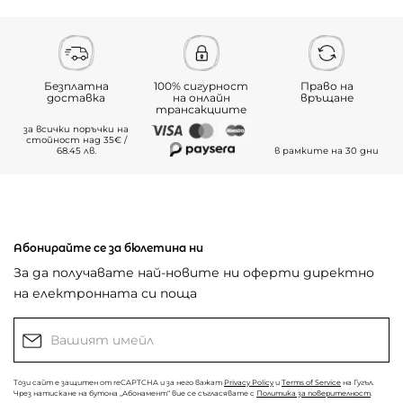
Безплатна
100% сигурност
Право на
доставка
на онлайн
връщане
трансакциите
за всички поръчки на
стойност над 35€ /
68.45 лв.
в рамките на 30 дни
Абонирайте се за бюлетина ни
За да получавате най-новите ни оферти директно
на електронната си поща
Този сайт е защитен от reCAPTCHA и за него важат
Privacy Policy
и
Terms of Service
на Гугъл.
Чрез натискане на бутона „Абонамент“ вие се съгласявате с
Политика за поверителност
.