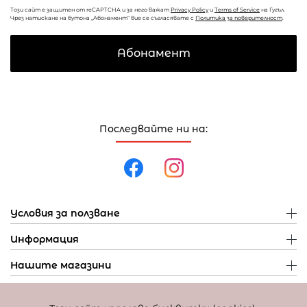
Този сайт е защитен от reCAPTCHA и за него важат
Privacy Policy
и
Terms of Service
на Гугъл.
Чрез натискане на бутона „Абонамент“ вие се съгласявате с
Политика за поверителност
.
Абонамент
Последвайте ни на:
Условия за ползване
Информация
Нашите магазини