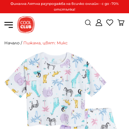
Финална Лятна разпродажба на всичко онлайн - с до -70%
отстъпка!
Начало
/
Пижама, цвят: Микс