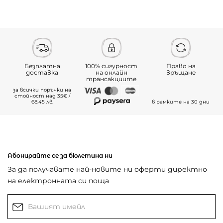
Безплатна
100% сигурност
Право на
доставка
на онлайн
връщане
трансакциите
за всички поръчки на
стойност над 35€ /
68.45 лв.
в рамките на 30 дни
Абонирайте се за бюлетина ни
За да получавате най-новите ни оферти директно
на електронната си поща