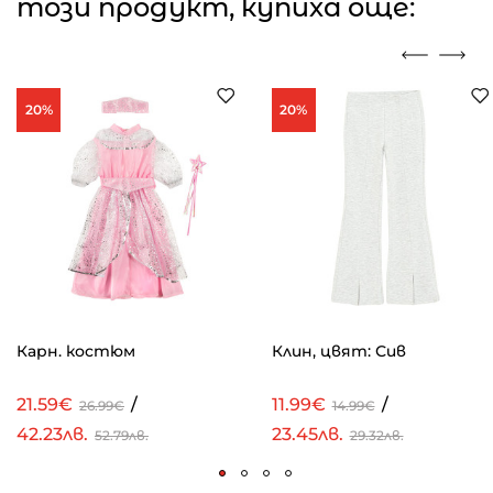
този продукт, купиха още:
20%
20%
Карн. костюм
Клин, цвят: Сив
21.59€
/
11.99€
/
26.99€
14.99€
42.23лв.
23.45лв.
52.79лв.
29.32лв.