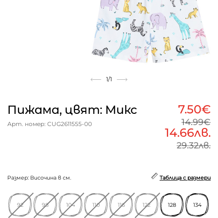
1
/1
7.50€
Пижама, цвят: Микс
14.99€
Арт. номер: CUG2611555-00
14.66лв.
29.32лв.
Размер: Височина в см.
Таблица с размери
92
98
104
110
116
122
128
134