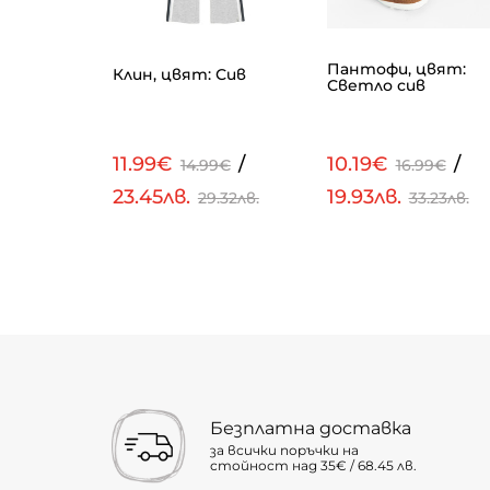
, цвят:
Пантофи, цвят:
Клин, цвят: Сив
Светло сив
/
11.99€
/
10.19€
/
9€
14.99€
16.99€
23.45лв.
19.93лв.
.41лв.
29.32лв.
33.23лв.
Безплатна доставка
за всички поръчки на
стойност над 35€ / 68.45 лв.