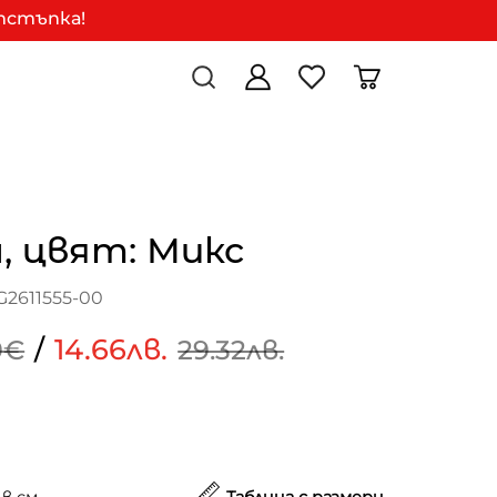
отстъпка!
, цвят: Микс
G2611555-00
/
14.66лв.
9€
29.32лв.