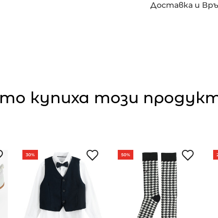
Доставка и Вр
то купиха този продукт,
30%
50%