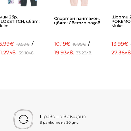
лин 2бр.
Шорти 2
Спортен панталон,
ILO&STITCH, цвят:
POKEMON
цвят: Светло розов
икс
Микс
15.99€
/
10.19€
/
13.99€
19.99€
16.99€
1.27лв.
19.93лв.
27.36лв
39.10лв.
33.23лв.
Право на връщане
в рамките на 30 дни