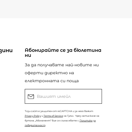
зини
Абонирайте се за бюлетина
ни
За да получавате най-новите ни
оферти директно на
електронната си поща
Този сайт е защитен от reCAPTCHA и за него важат
Privacy Policy
и
Terms of Service
на Гугъл.
Чрез натискане на
бутона „Абонамент“ вие се съгласявате с
Политика за
поверителност
.