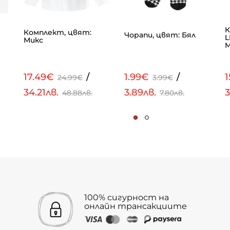
К
Комплект, цвят:
Чорапи, цвят: Бял
L
Микс
М
17.49€
/
1.99€
/
24.99€
3.99€
34.21лв.
3.89лв.
3
48.88лв.
7.80лв.
100% сигурност на
онлайн трансакциите