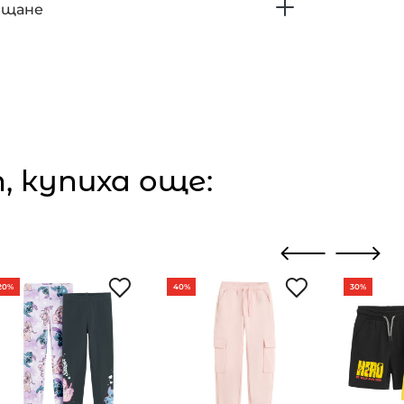
ъщане
 купиха още:
20%
40%
30%