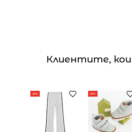
Клиентите, кои
20%
40%