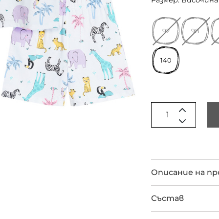
Размер: Височина 
92
98
140
Описание на п
Състав