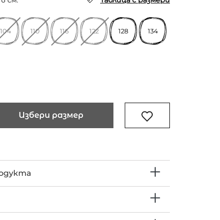
в см.
Таблица с размери
104
110
116
122
128
134
Избери размер
родукта