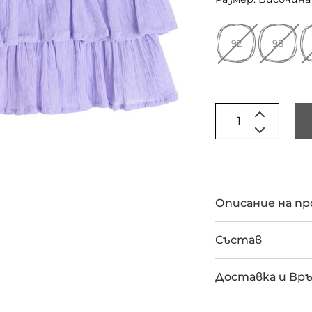
92
98
Описание на п
Състав
Доставка и Вр