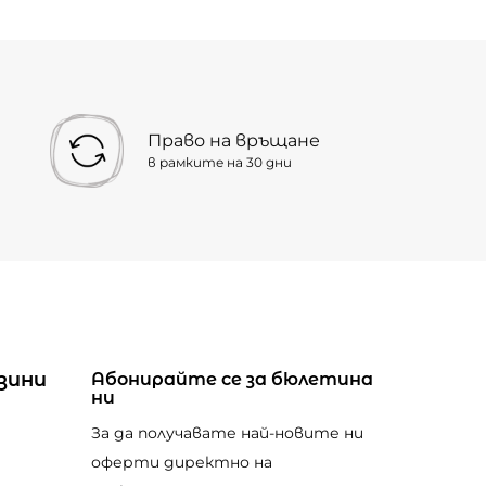
Право на връщане
в рамките на 30 дни
зини
Абонирайте се за бюлетина
ни
За да получавате най-новите ни
оферти директно на