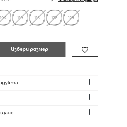
104
110
116
122
128
Избери размер
родукта
ъщане