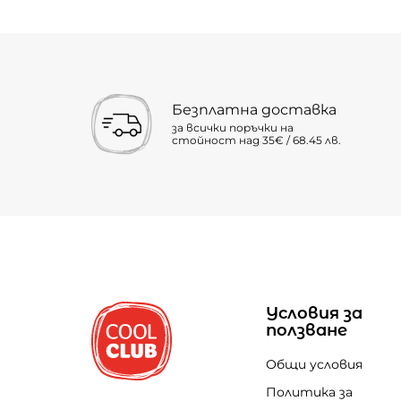
Безплатна доставка
за всички поръчки на
стойност над 35€ / 68.45 лв.
Условия за
ползване
Общи условия
Политика за