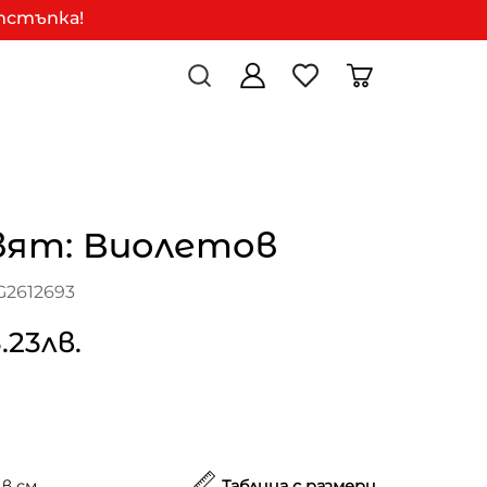
отстъпка!
вят: Виолетов
G2612693
.23лв.
в см.
Таблица с размери