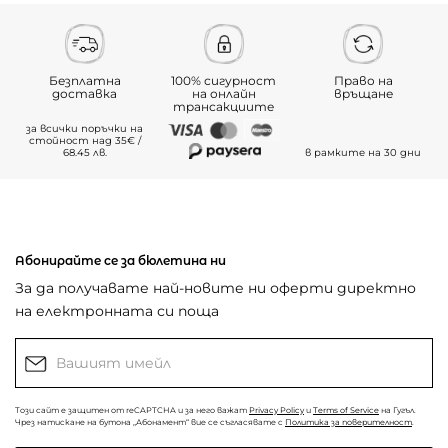
Безплатна
100% сигурност
Право на
доставка
на онлайн
връщане
трансакциите
за всички поръчки на
стойност над 35€ /
68.45 лв.
в рамките на 30 дни
Абонирайте се за бюлетина ни
За да получавате най-новите ни оферти директно
на електронната си поща
Този сайт е защитен от reCAPTCHA и за него важат
Privacy Policy
и
Terms of Service
на Гугъл.
Чрез натискане на бутона „Абонамент“ вие се съгласявате с
Политика за поверителност
.