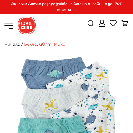
Финална Лятна разпродажба на всичко онлайн - с до -70%
отстъпка!
Начало
/
Бельо, цвят: Микс