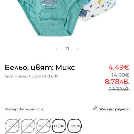
1
/1
4.49€
Бельо, цвят: Микс
14.99€
Арт. номер: CUB2710003-00
8.78лв.
29.32лв.
Размер: Височина в см.
Таблица с размери
74/80
86/92
98/104
110/116
122/128