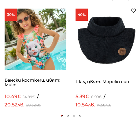
30%
40%
Бански костюми, цвят:
Шал, цвят: Морско син
Микс
10.49€
/
5.39€
/
14.99€
8.99€
20.52лв.
10.54лв.
29.32лв.
17.58лв.