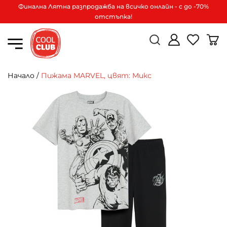
Финална Лятна разпродажба на всичко онлайн - с до -70%
отстъпка!
Начало
/
Пижама MARVEL, цвят: Микс