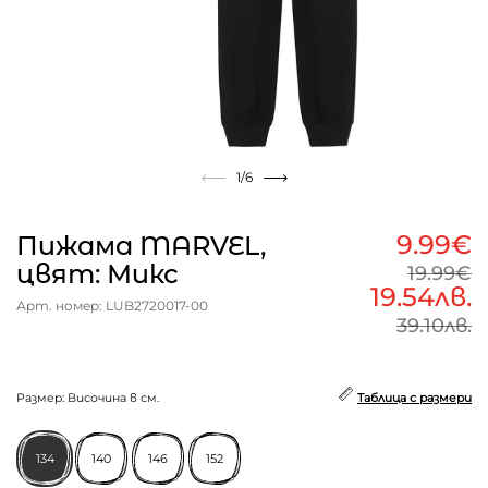
1
/6
9.99€
Пижама MARVEL,
цвят: Микс
19.99€
19.54лв.
Арт. номер: LUB2720017-00
39.10лв.
Размер: Височина в см.
Таблица с размери
134
140
146
152