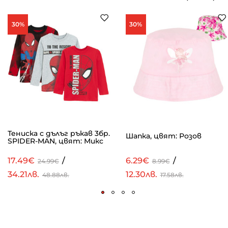
30%
30%
Тениска с дълъг ръкав 3бр.
Шапка, цвят: Розов
SPIDER-MAN, цвят: Микс
17.49€
/
6.29€
/
24.99€
8.99€
34.21лв.
12.30лв.
48.88лв.
17.58лв.