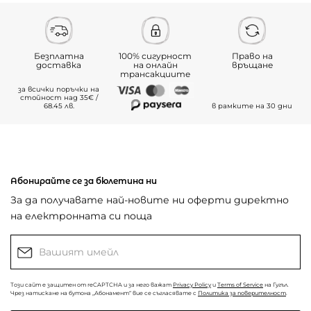
Безплатна
100% сигурност
Право на
доставка
на онлайн
връщане
трансакциите
за всички поръчки на
стойност над 35€ /
68.45 лв.
в рамките на 30 дни
Абонирайте се за бюлетина ни
За да получавате най-новите ни оферти директно
на електронната си поща
Този сайт е защитен от reCAPTCHA и за него важат
Privacy Policy
и
Terms of Service
на Гугъл.
Чрез натискане на бутона „Абонамент“ вие се съгласявате с
Политика за поверителност
.