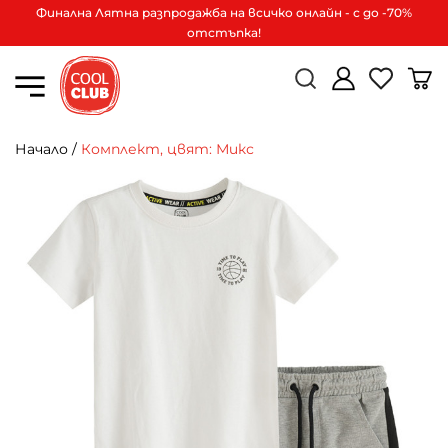
Финална Лятна разпродажба на всичко онлайн - с до -70%
отстъпка!
Начало
/
Комплект, цвят: Микс