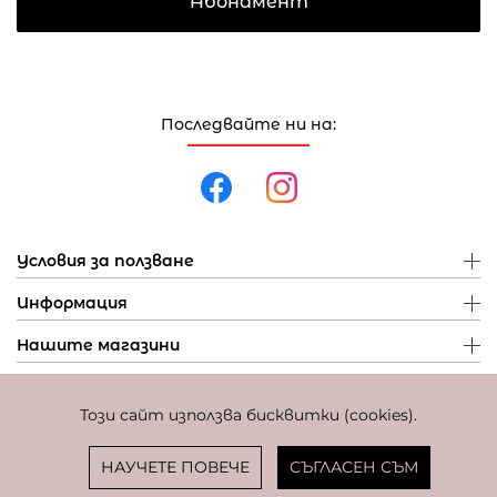
Абонамент
Последвайте ни на:
Условия за ползване
Информация
Нашите магазини
Този сайт използва бисквитки (cookies).
Политика за поверителност
Политика за бисквитки
Фиксиран курс за превалутиране: 1 EUR = 1,95583 BGN
НАУЧЕТЕ ПОВЕЧЕ
СЪГЛАСЕН СЪМ