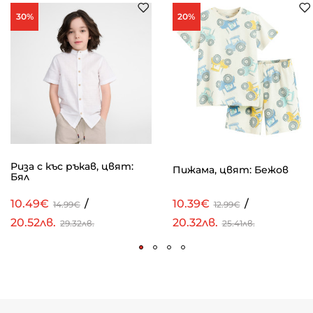
30%
20%
Риза с къс ръкав, цвят:
Пижама, цвят: Бежов
Бял
10.49€
/
10.39€
/
14.99€
12.99€
20.52лв.
20.32лв.
29.32лв.
25.41лв.