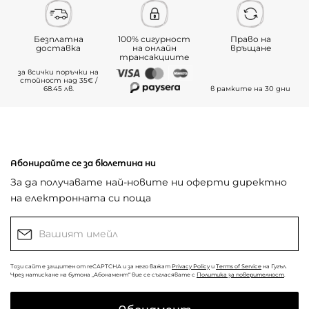
Безплатна
100% сигурност
Право на
доставка
на онлайн
връщане
трансакциите
за всички поръчки на
стойност над 35€ /
68.45 лв.
в рамките на 30 дни
Абонирайте се за бюлетина ни
За да получавате най-новите ни оферти директно
на електронната си поща
Този сайт е защитен от reCAPTCHA и за него важат
Privacy Policy
и
Terms of Service
на Гугъл.
Чрез натискане на бутона „Абонамент“ вие се съгласявате с
Политика за поверителност
.