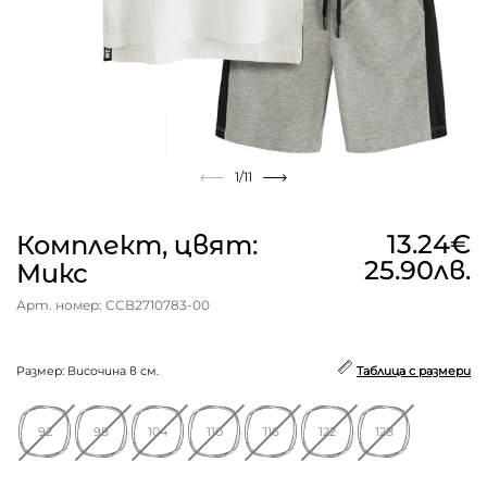
1
/11
13.24€
Комплект, цвят:
25.90лв.
Микс
Арт. номер: CCB2710783-00
Размер: Височина в см.
Таблица с размери
92
98
104
110
116
122
128