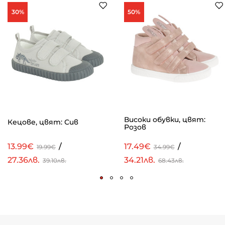
30%
50%
Високи обувки, цвят:
Кецове, цвят: Сив
Розов
13.99€
/
17.49€
/
19.99€
34.99€
27.36лв.
34.21лв.
39.10лв.
68.43лв.