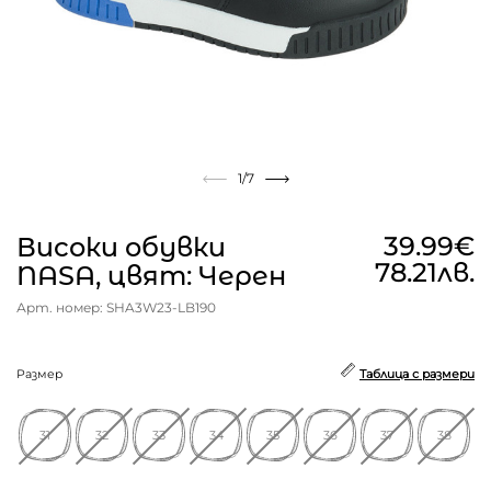
1
/7
39.99€
Високи обувки
78.21лв.
NASA, цвят: Черен
Арт. номер: SHA3W23-LB190
Размер
Таблица с размери
31
32
33
34
35
36
37
38