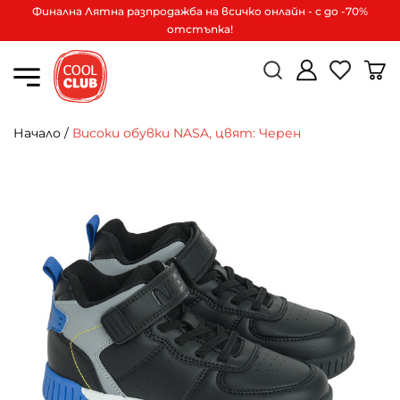
Финална Лятна разпродажба на всичко онлайн - с до -70%
отстъпка!
Начало
/
Високи обувки NASA, цвят: Черен