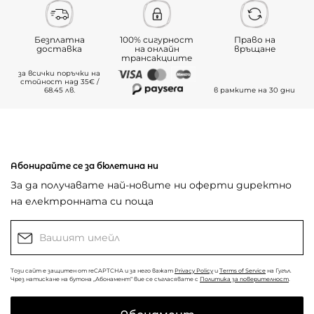
Безплатна
100% сигурност
Право на
доставка
на онлайн
връщане
трансакциите
за всички поръчки на
стойност над 35€ /
68.45 лв.
в рамките на 30 дни
Абонирайте се за бюлетина ни
За да получавате най-новите ни оферти директно
на електронната си поща
Този сайт е защитен от reCAPTCHA и за него важат
Privacy Policy
и
Terms of Service
на Гугъл.
Чрез натискане на бутона „Абонамент“ вие се съгласявате с
Политика за поверителност
.