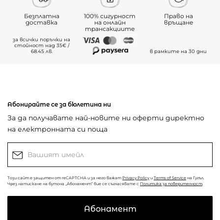
Безплатна
100% сигурност
Право на
доставка
на онлайн
връщане
трансакциите
за всички поръчки на
стойност над 35€ /
68.45 лв.
в рамките на 30 дни
Абонирайте се за бюлетина ни
За да получавате най-новите ни оферти директно
на електронната си поща
Този сайт е защитен от reCAPTCHA и за него важат
Privacy Policy
и
Terms of Service
на Гугъл.
Чрез натискане на бутона „Абонамент“ вие се съгласявате с
Политика за поверителност
.
Абонамент