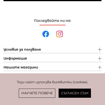
Последвайте ни на:
Условия за ползване
Информация
Нашите магазини
Този сайт използва бисквитки (cookies).
Политика за поверителност
Политика за бисквитки
Фиксиран курс за превалутиране: 1 EUR = 1,95583 BGN
НАУЧЕТЕ ПОВЕЧЕ
СЪГЛАСЕН СЪМ
© Copyright
Coolclub
2022. Всички права запазени.