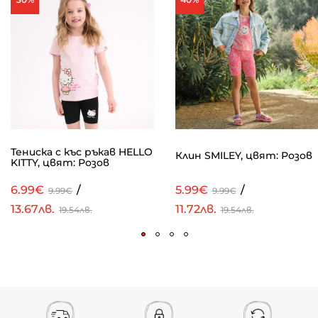
Тениска с къс ръкав HELLO
Клин SMILEY, цвят: Розов
KITTY, цвят: Розов
6.99€
/
5.99€
/
9.99€
9.99€
13.67лв.
11.72лв.
19.54лв.
19.54лв.