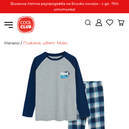
Финална Лятна разпродажба на всичко онлайн - с до -70%
отстъпка!
Начало
/
Пижама, цвят: Микс