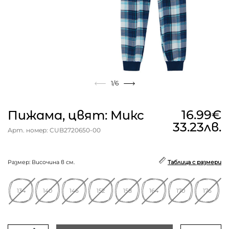
1
/6
16.99€
Пижама, цвят: Микс
33.23лв.
Арт. номер: CUB2720650-00
Размер: Височина в см.
Таблица с размери
134
140
146
152
158
164
170
176