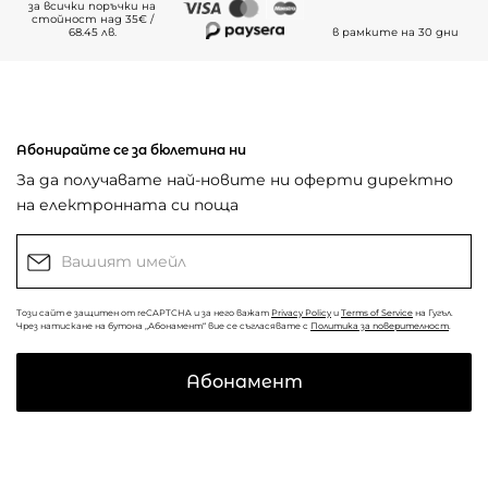
за всички поръчки на
стойност над 35€ /
68.45 лв.
в рамките на 30 дни
Абонирайте се за бюлетина ни
За да получавате най-новите ни оферти директно
на електронната си поща
Този сайт е защитен от reCAPTCHA и за него важат
Privacy Policy
и
Terms of Service
на Гугъл.
Чрез натискане на бутона „Абонамент“ вие се съгласявате с
Политика за поверителност
.
Абонамент