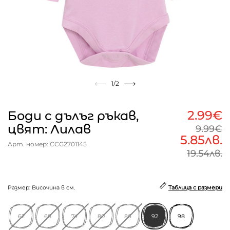
1
/2
2.99€
Боди с дълъг ръкав,
цвят: Лилав
9.99€
5.85лв.
Арт. номер: CCG2701145
19.54лв.
Размер: Височина в см.
Таблица с размери
62
68
74
80
86
92
98