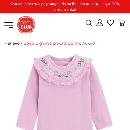
Финална Лятна разпродажба на всичко онлайн - с до -70%
отстъпка!
Начало
/
Боди с дълъг ръкав, цвят: Лилав