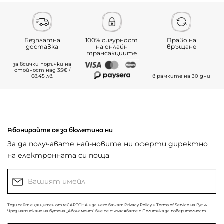
Безплатна
100% сигурност
Право на
доставка
на онлайн
връщане
трансакциите
за всички поръчки на
стойност над 35€ /
68.45 лв.
в рамките на 30 дни
Абонирайте се за бюлетина ни
За да получавате най-новите ни оферти директно
на електронната си поща
Този сайт е защитен от reCAPTCHA и за него важат
Privacy Policy
и
Terms of Service
на Гугъл.
Чрез натискане на бутона „Абонамент“ вие се съгласявате с
Политика за поверителност
.