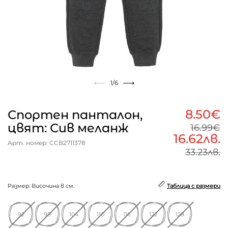
1
/6
8.50€
Спортен панталон,
цвят: Сив меланж
16.99€
16.62лв.
Арт. номер: CCB2711378
33.23лв.
Размер: Височина в см.
Таблица с размери
92
98
104
110
116
122
128