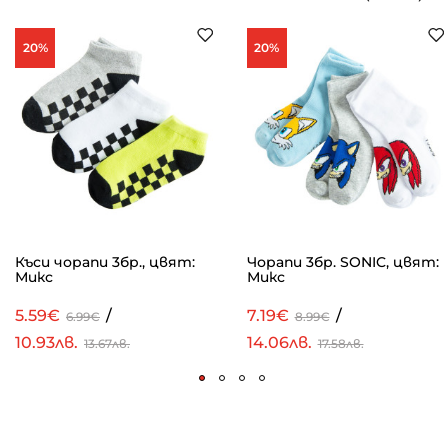
20%
20%
Къси чорапи 3бр., цвят:
Чорапи 3бр. SONIC, цвят:
Микс
Микс
5.59€
/
7.19€
/
6.99€
8.99€
10.93лв.
14.06лв.
13.67лв.
17.58лв.