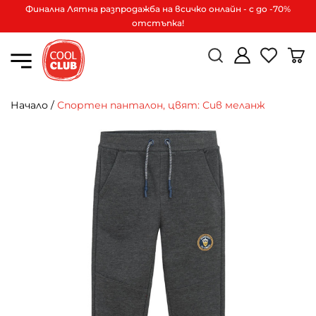
Финална Лятна разпродажба на всичко онлайн - с до -70%
отстъпка!
Начало
/
Спортен панталон, цвят: Сив меланж