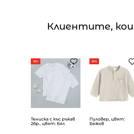
Клиентите, кои
10%
20%
Тениска с къс ръкав
Пуловер, цвят:
т: Син
2бр., цвят: Бял
Бежов