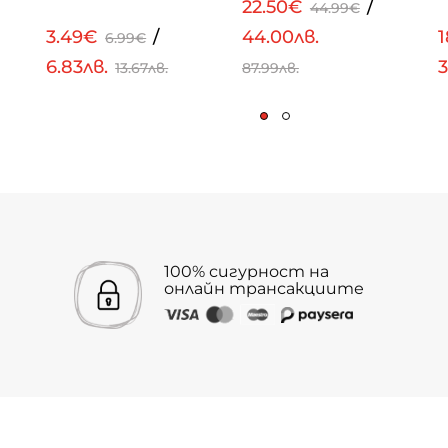
22.50€
/
44.99€
3.49€
/
44.00лв.
6.99€
6.83лв.
3
13.67лв.
87.99лв.
100% сигурност на
онлайн трансакциите