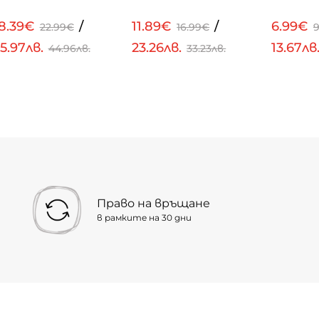
18.39€
/
11.89€
/
6.99€
22.99€
16.99€
5.97лв.
23.26лв.
13.67лв
44.96лв.
33.23лв.
Право на връщане
в рамките на 30 дни