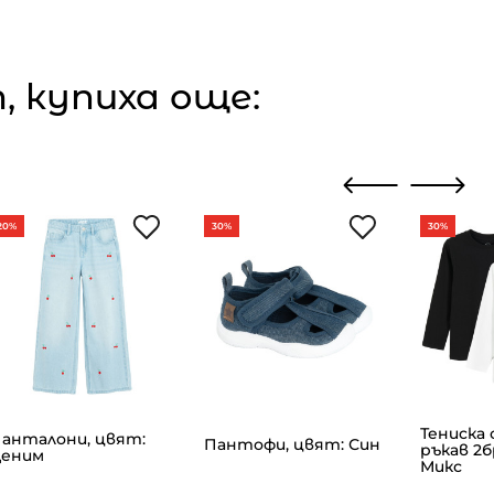
 купиха още:
20%
30%
30%
Тениска 
анталони, цвят:
Пантофи, цвят: Син
ръкав 2б
еним
Микс