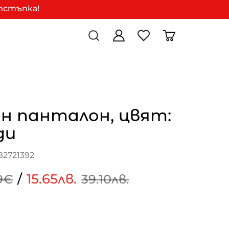
отстъпка!
н панталон, цвят:
ди
B2721392
/
15.65лв.
9€
39.10лв.