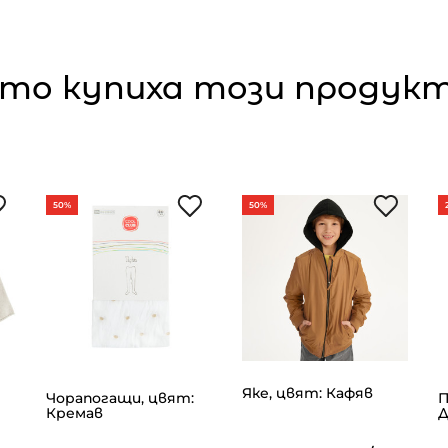
то купиха този продукт,
50%
50%
Яке, цвят: Кафяв
Чорапогащи, цвят:
П
Кремав
Д