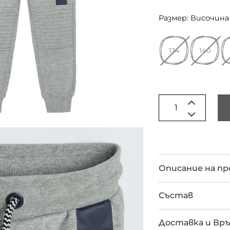
Размер: Височина 
134
140
Описание на п
Състав
Доставка и Вр