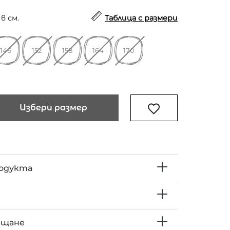
в см.
Таблица с размери
146
152
158
164
170
Избери размер
родукта
ъщане